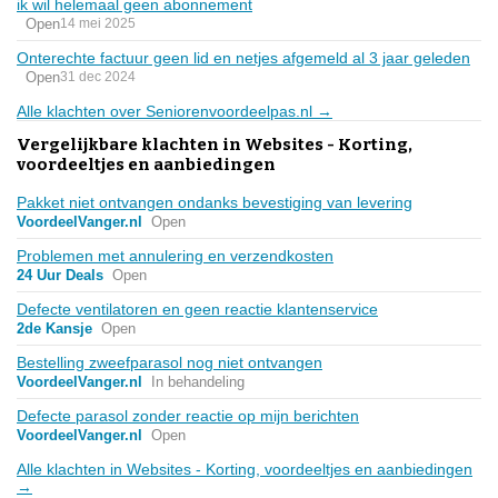
ik wil helemaal geen abonnement
Open
14 mei 2025
Onterechte factuur geen lid en netjes afgemeld al 3 jaar geleden
Open
31 dec 2024
Alle klachten over Seniorenvoordeelpas.nl →
Vergelijkbare klachten in Websites - Korting,
voordeeltjes en aanbiedingen
Pakket niet ontvangen ondanks bevestiging van levering
VoordeelVanger.nl
Open
Problemen met annulering en verzendkosten
24 Uur Deals
Open
Defecte ventilatoren en geen reactie klantenservice
2de Kansje
Open
Bestelling zweefparasol nog niet ontvangen
VoordeelVanger.nl
In behandeling
Defecte parasol zonder reactie op mijn berichten
VoordeelVanger.nl
Open
Alle klachten in Websites - Korting, voordeeltjes en aanbiedingen
→