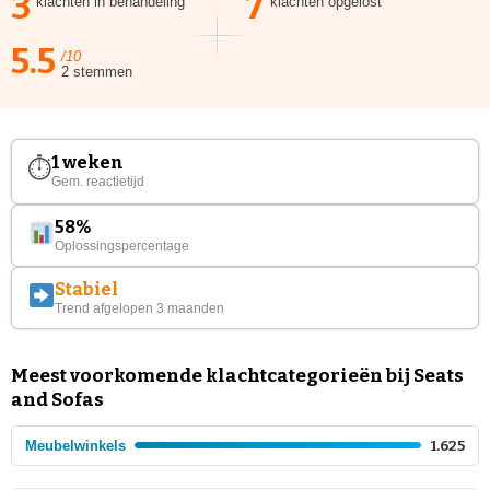
3
7
klachten in behandeling
klachten opgelost
5.5
/10
2 stemmen
1 weken
⏱
Gem. reactietijd
58%
Oplossingspercentage
Stabiel
Trend afgelopen 3 maanden
Meest voorkomende klachtcategorieën bij Seats
and Sofas
Meubelwinkels
1.625