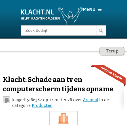
Klacht melden
Consumentenrecht
Terug
Barometer
Klacht: Schade aan tv en
Voor Bedrijven
computerscherm tijdens opname
klagerb516e582 op 12 mei 2026 over
Arcopal
in de
Login
categorie
Producten