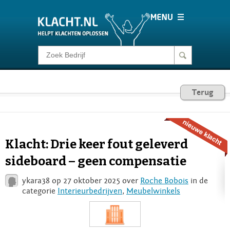
Klacht melden
Consumentenrecht
Terug
Barometer
Klacht: Drie keer fout geleverd
Voor Bedrijven
sideboard – geen compensatie
ykara38 op 27 oktober 2025 over
Roche Bobois
in de
Login
categorie
Interieurbedrijven
,
Meubelwinkels