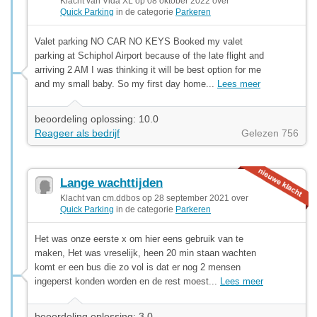
Klacht van Vida XL op 08 oktober 2022 over
Quick Parking
in de categorie
Parkeren
Valet parking NO CAR NO KEYS Booked my valet
parking at Schiphol Airport because of the late flight and
arriving 2 AM I was thinking it will be best option for me
and my small baby. So my first day home...
Lees meer
beoordeling oplossing: 10.0
Reageer als bedrijf
Gelezen 756
Lange wachttijden
Klacht van cm.ddbos op 28 september 2021 over
Quick Parking
in de categorie
Parkeren
Het was onze eerste x om hier eens gebruik van te
maken, Het was vreselijk, heen 20 min staan wachten
komt er een bus die zo vol is dat er nog 2 mensen
ingeperst konden worden en de rest moest...
Lees meer
beoordeling oplossing: 3.0