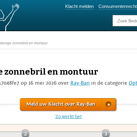
Klacht melden
Consumentenrecht
kkerige zonnebril en montuur
ge zonnebril en montuur
37048fe7 op 16 mei 2026 over
Ray-Ban
in de categorie
Opt
Meld uw Klacht over Ray-Ban
Zo werkt het