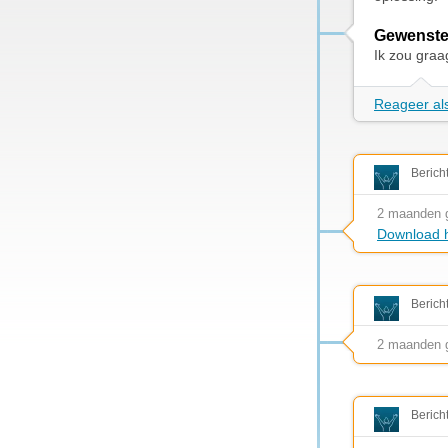
Gewenste
Ik zou graa
Reageer als
Berich
2 maanden 
Download h
Berich
2 maanden 
Berich