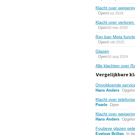
Klacht over weigerin
Open
9 jul 2026
Klacht over verloren
Open
30 mei 2026
Ray ban Meta functio
Open
6 okt 2025
Glazen
Open
16 aug 2024
Alle klachten over 
Vergelijkbare kl
Onvoldoende service
Hans Anders
Opgelo
Klacht over telefoni
Pearle
Open
Klacht over weigerin
Hans Anders
Opgelo
Foutieve glazen gel
Eyelove Brillen
In b