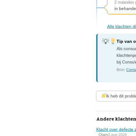
2 maanden 
in behande
Alle klachten 
Tip van 
Als consum
klachtenp
bij ConsuW
Bron:
Consu
Ik heb dit prob
Andere klachten
Klacht over defecte 
Open
3 aug 2026