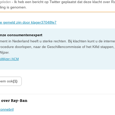
- Ik heb een bericht op Twitter geplaatst dat deze klacht over R
geleden
ling is genomen.
die gemeld zijn door klager37048fe7
onze consumentenexpert
ent in Nederland heeft u sterke rechten. Bij klachten kunt u de intern
rocedure doorlopen, naar de Geschillencommissie of het Kifid stappen,
ijzer.
Wijzer / ACM
leem ook
(1)
 over Ray-Ban
zonnebril