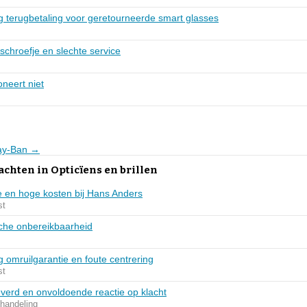
g terugbetaling voor geretourneerde smart glasses
 schroefje en slechte service
neert niet
Ray-Ban →
achten in Opticïens en brillen
 en hoge kosten bij Hans Anders
st
sche onbereikbaarheid
g omruilgarantie en foute centrering
st
everd en onvoldoende reactie op klacht
ehandeling