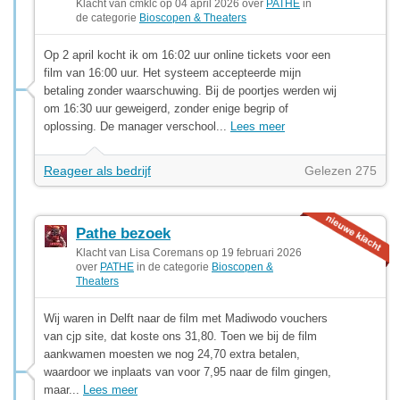
Klacht van cmklc op 04 april 2026 over
PATHE
in
de categorie
Bioscopen & Theaters
Op 2 april kocht ik om 16:02 uur online tickets voor een
film van 16:00 uur. Het systeem accepteerde mijn
betaling zonder waarschuwing. Bij de poortjes werden wij
om 16:30 uur geweigerd, zonder enige begrip of
oplossing. De manager verschool...
Lees meer
Reageer als bedrijf
Gelezen 275
Pathe bezoek
Klacht van Lisa Coremans op 19 februari 2026
over
PATHE
in de categorie
Bioscopen &
Theaters
Wij waren in Delft naar de film met Madiwodo vouchers
van cjp site, dat koste ons 31,80. Toen we bij de film
aankwamen moesten we nog 24,70 extra betalen,
waardoor we inplaats van voor 7,95 naar de film gingen,
maar...
Lees meer