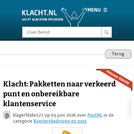
Klacht melden
Consumentenrecht
Terug
Barometer
Klacht: Pakketten naar verkeerd
Voor Bedrijven
punt en onbereikbare
klantenservice
Login
klagerfd16e577 op 03 juni 2026 over
PostNL
in de
categorie
Koeriersbedrijven en post