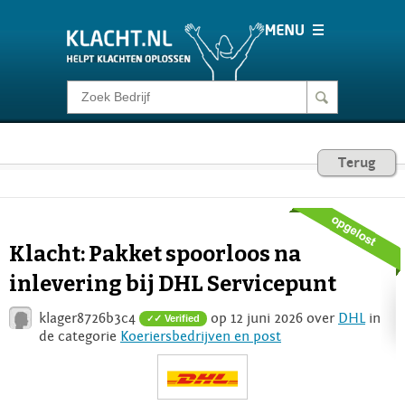
Klacht melden
Consumentenrecht
Terug
Barometer
Klacht: Pakket spoorloos na
Voor Bedrijven
inlevering bij DHL Servicepunt
klager8726b3c4
op 12 juni 2026 over
DHL
in
✓ Verified
Login
de categorie
Koeriersbedrijven en post