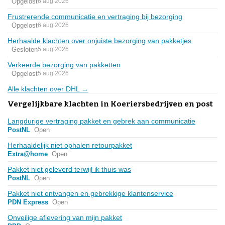
Opgelost
6 aug 2026
Frustrerende communicatie en vertraging bij bezorging
Opgelost
6 aug 2026
Herhaalde klachten over onjuiste bezorging van pakketjes
Gesloten
5 aug 2026
Verkeerde bezorging van pakketten
Opgelost
5 aug 2026
Alle klachten over DHL →
Vergelijkbare klachten in Koeriersbedrijven en post
Langdurige vertraging pakket en gebrek aan communicatie
PostNL
Open
Herhaaldelijk niet ophalen retourpakket
Extra@home
Open
Pakket niet geleverd terwijl ik thuis was
PostNL
Open
Pakket niet ontvangen en gebrekkige klantenservice
PDN Express
Open
Onveilige aflevering van mijn pakket