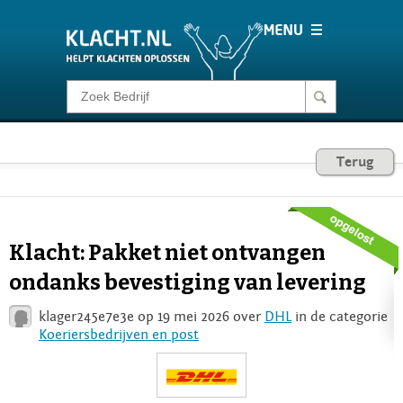
Klacht melden
Consumentenrecht
Terug
Barometer
Klacht: Pakket niet ontvangen
Voor Bedrijven
ondanks bevestiging van levering
klager245e7e3e op 19 mei 2026 over
DHL
in de categorie
Login
Koeriersbedrijven en post