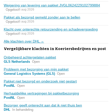
Weigering van levering van pakket JVGL0624229102799884
Opgelost
6 aug 2026
Pakket als bezorgd gemeld zonder aan te bellen
Opgelost
6 aug 2026
Klacht over onterechte retourzending en schadevergoeding
Opgelost
6 aug 2026
Alle klachten over DHL →
Vergelijkbare klachten in Koeriersbedrijven en post
Onbeheerd achtergelaten pakket
GLS Netherlands
Open
Probleem met bezorging van mijn pakket
General Logistics Systems (GLS)
Open
Pakket niet bezorgd en onderzoek niet gestart
PostNL
Open
Herhaaldelijke vertragingen bij pakketbezorging
PostNL
Open
Bezorger geeft onterecht aan dat ik niet thuis ben
DHL
In behandeling