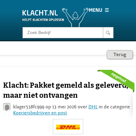
Klacht melden
Consumentenrecht
Terug
Barometer
Klacht: Pakket gemeld als geleverd,
Voor Bedrijven
maar niet ontvangen
klager538fc999 op 13 mei 2026 over
DHL
in de categorie
Login
Koeriersbedrijven en post