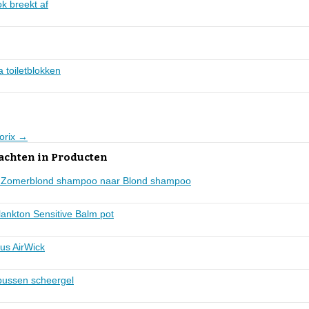
ok breekt af
 toiletblokken
lorix →
lachten in Producten
ing Zomerblond shampoo naar Blond shampoo
lankton Sensitive Balm pot
us AirWick
 bussen scheergel