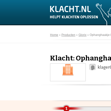
Home
Producten
Glorix
Ophanghaakje b
Klacht: Ophanghaa
klager