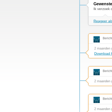
Gewenste
Ik verzoek 
Reageer als
Berich
2 maanden 
Download h
Berich
2 maanden 
Berich
2 maanden 