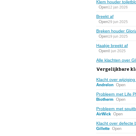
Klem houder toiletbl
Open
12 jan 2026
Breekt af
Open
29 jun 2025
Breken houder Gloria
Open
19 jun 2025
Haakje breekt af
Open
8 jun 2025
Alle klachten over G
Vergelijkbare k
Klacht over wijzig
Andrelon
Open
Probleem met Life P
Biotherm
Open
Probleem met spuitb
AirWick
Open
Klacht over defecte
Gillette
Open