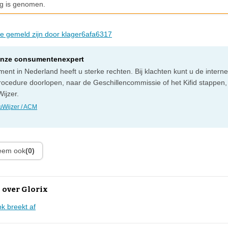
g is genomen.
die gemeld zijn door klager6afa6317
onze consumentenexpert
ent in Nederland heeft u sterke rechten. Bij klachten kunt u de intern
rocedure doorlopen, naar de Geschillencommissie of het Kifid stappen,
ijzer.
Wijzer / ACM
leem ook
(0)
 over Glorix
ok breekt af