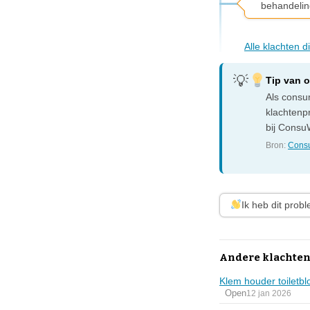
behandelin
Alle klachten 
Tip van 
Als consum
klachtenp
bij ConsuW
Bron:
Consu
Ik heb dit prob
Andere klachten
Klem houder toiletbl
Open
12 jan 2026