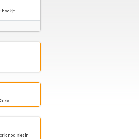
e haakje.
lorix
rix nog niet in