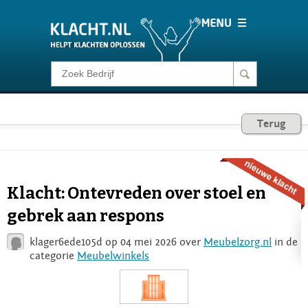
Klacht melden
Consumentenrecht
Terug
Barometer
Klacht: Ontevreden over stoel en
Voor Bedrijven
gebrek aan respons
klager6ede105d op 04 mei 2026 over
Meubelzorg.nl
in de
Login
categorie
Meubelwinkels