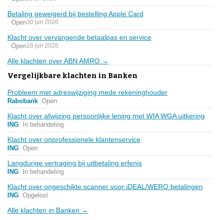
Betaling geweigerd bij bestelling Apple Card
Open
30 jun 2026
Klacht over vervangende betaalpas en service
Open
18 jun 2026
Alle klachten over ABN AMRO →
Vergelijkbare klachten in Banken
Probleem met adreswijziging mede rekeninghouder
Rabobank
Open
Klacht over afwijzing persoonlijke lening met WIA WGA uitkering
ING
In behandeling
Klacht over onprofessionele klantenservice
ING
Open
Langdurige vertraging bij uitbetaling erfenis
ING
In behandeling
Klacht over ongeschikte scanner voor iDEAL/WERO betalingen
ING
Opgelost
Alle klachten in Banken →