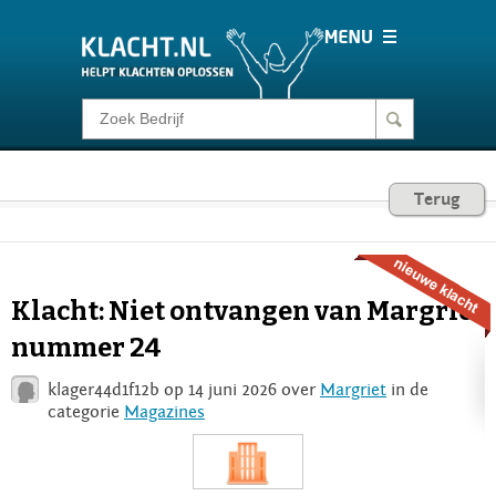
Klacht melden
Consumentenrecht
Terug
Barometer
Klacht: Niet ontvangen van Margriet
Voor Bedrijven
nummer 24
klager44d1f12b op 14 juni 2026 over
Margriet
in de
Login
categorie
Magazines