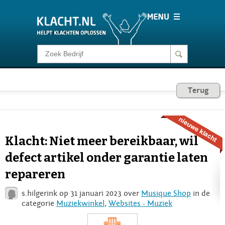
Klacht melden
Consumentenrecht
Terug
Barometer
Klacht: Niet meer bereikbaar, wil
Voor Bedrijven
defect artikel onder garantie laten
repareren
Login
s.hilgerink op 31 januari 2023 over
Musique Shop
in de
categorie
Muziekwinkel
,
Websites - Muziek