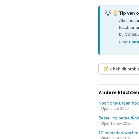
Tip van 
Als consum
klachtenp
bij ConsuW
Bron:
Consu
Ik heb dit prob
Andere klachten 
Nooit ontvangen hoc
Open
6 apr 2026
Bestelling betaald/ni
Open
18 nov 2020
10 maanden wachte
Open
31 okt 2019