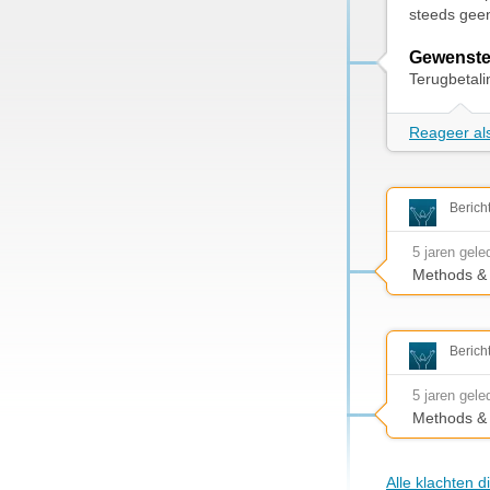
steeds gee
Gewenste
Terugbetal
Reageer als
Berich
5 jaren gele
Methods & 
Berich
5 jaren gele
Methods & 
Alle klachten d