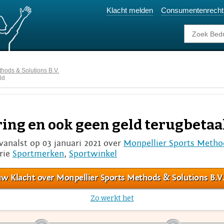
Klacht melden
Consumentenrecht
thods & Solutions B.V.
ld
ring en ook geen geld terugbetaa
vanalst op 03 januari 2021 over
Monpellier Sports Method
rie
Sportmerken
,
Sportwinkel
w Klacht over Monpellier Sports Methods & Solutions B.V
Zo werkt het