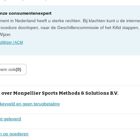
onze consumentenexpert
ent in Nederland heeft u sterke rechten. Bij klachten kunt u de intern
rocedure doorlopen, naar de Geschillencommissie of het Kifid stappen,
ijzer.
Wijzer / ACM
leem ook
(0)
over Monpellier Sports Methods & Solutions B.V.
keyveld en geen terugbetaling
et geleverd
n op goederen