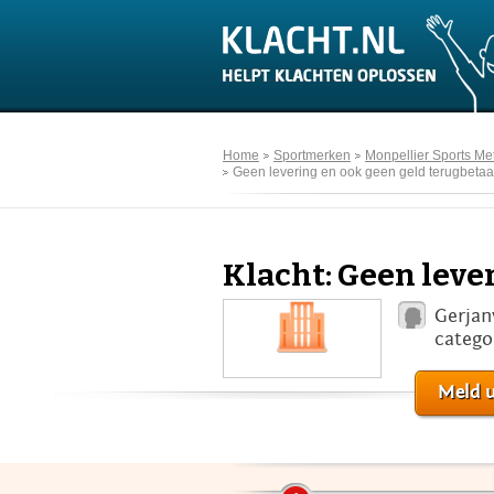
Home
Sportmerken
Monpellier Sports Me
Geen levering en ook geen geld terugbetaa
Klacht: Geen leve
Gerjan
catego
Meld u