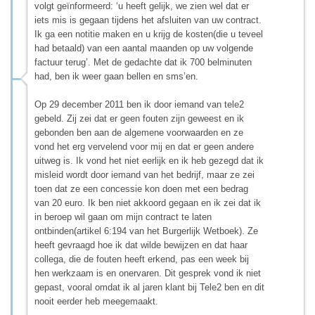
volgt geïnformeerd: ‘u heeft gelijk, we zien wel dat er
iets mis is gegaan tijdens het afsluiten van uw contract.
Ik ga een notitie maken en u krijg de kosten(die u teveel
had betaald) van een aantal maanden op uw volgende
factuur terug’. Met de gedachte dat ik 700 belminuten
had, ben ik weer gaan bellen en sms’en.
Op 29 december 2011 ben ik door iemand van tele2
gebeld. Zij zei dat er geen fouten zijn geweest en ik
gebonden ben aan de algemene voorwaarden en ze
vond het erg vervelend voor mij en dat er geen andere
uitweg is. Ik vond het niet eerlijk en ik heb gezegd dat ik
misleid wordt door iemand van het bedrijf, maar ze zei
toen dat ze een concessie kon doen met een bedrag
van 20 euro. Ik ben niet akkoord gegaan en ik zei dat ik
in beroep wil gaan om mijn contract te laten
ontbinden(artikel 6:194 van het Burgerlijk Wetboek). Ze
heeft gevraagd hoe ik dat wilde bewijzen en dat haar
collega, die de fouten heeft erkend, pas een week bij
hen werkzaam is en onervaren. Dit gesprek vond ik niet
gepast, vooral omdat ik al jaren klant bij Tele2 ben en dit
nooit eerder heb meegemaakt.