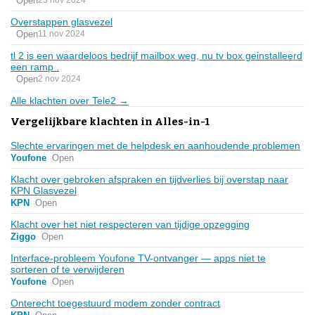
Open
23 nov 2024
Overstappen glasvezel
Open
11 nov 2024
tl 2 is een waardeloos bedrijf mailbox weg, nu tv box geinstalleerd
een ramp .
Open
2 nov 2024
Alle klachten over Tele2 →
Vergelijkbare klachten in Alles-in-1
Slechte ervaringen met de helpdesk en aanhoudende problemen
Youfone
Open
Klacht over gebroken afspraken en tijdverlies bij overstap naar
KPN Glasvezel
KPN
Open
Klacht over het niet respecteren van tijdige opzegging
Ziggo
Open
Interface-probleem Youfone TV-ontvanger — apps niet te
sorteren of te verwijderen
Youfone
Open
Onterecht toegestuurd modem zonder contract