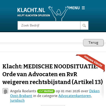
Klacht melden
Consumentenrecht
Terug
Barometer
Klacht: MEDISCHE NOODSITUATIE:
Voor Bedrijven
Orde van Advocaten en RvR
weigeren rechtsbijstand (Artikel 13)
Login
Angela Roelants
op 01 mei 2026 over
Deken
✓ Verified
Oost-Brabant
in de categorie
Advocatenkantoren
,
Juridisch