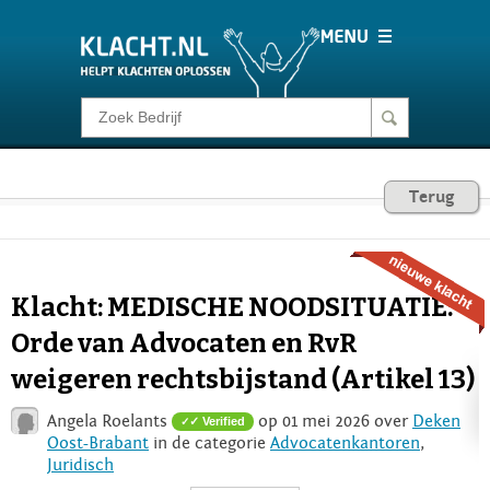
Klacht melden
Consumentenrecht
Terug
Barometer
Klacht: MEDISCHE NOODSITUATIE:
Voor Bedrijven
Orde van Advocaten en RvR
weigeren rechtsbijstand (Artikel 13)
Login
Angela Roelants
op 01 mei 2026 over
Deken
✓ Verified
Oost-Brabant
in de categorie
Advocatenkantoren
,
Juridisch