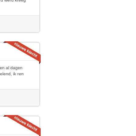
erd werd kreeg
ben al dagen
elend, ik ren