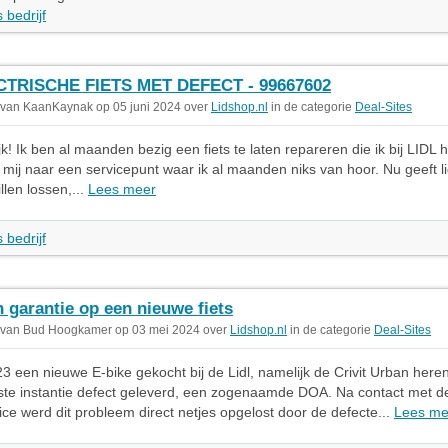
 bedrijf
CTRISCHE FIETS MET DEFECT - 99667602
 van KaanKaynak op 05 juni 2024 over
Lidshop.nl
in de categorie
Deal-Sites
jk! Ik ben al maanden bezig een fiets te laten repareren die ik bij LIDL 
st mij naar een servicepunt waar ik al maanden niks van hoor. Nu geeft li
illen lossen,...
Lees meer
 bedrijf
 garantie op een nieuwe fiets
 van Bud Hoogkamer op 03 mei 2024 over
Lidshop.nl
in de categorie
Deal-Sites
023 een nieuwe E-bike gekocht bij de Lidl, namelijk de Crivit Urban her
ste instantie defect geleverd, een zogenaamde DOA. Na contact met de
ice werd dit probleem direct netjes opgelost door de defecte...
Lees me