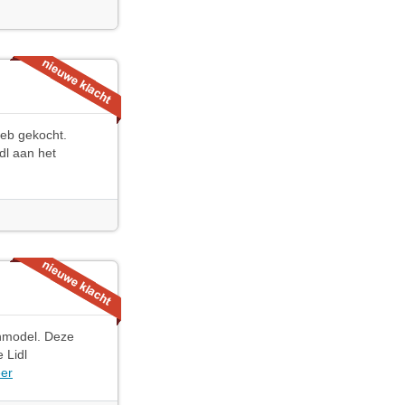
heb gekocht.
dl aan het
enmodel. Deze
 Lidl
er