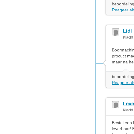
beoordeling
Reageer als
Lidl
Klacht
Boormachine
procuct mag
maar na he
beoordeling
Reageer als
Leve
Klacht
Bestel een 
leverbaar! 