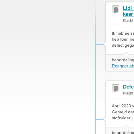
Lidl
keer
Klacht
Ik heb een 
heb toen ne
defect gega
beoordeling
Reageer als
Defe
Klacht
April 2023 v
Gemeld dat 
stofzuiger 
beoordeling