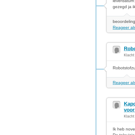
leverdatum:
gezegd ja ik
beoordeling
Reageer als
Robo
Klacht
Robotstofzui
Reageer als
Kapo
voor
Klacht
Ik heb nove