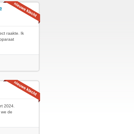
e
ct raakte. Ik
apparaat
rt 2024.
n we de