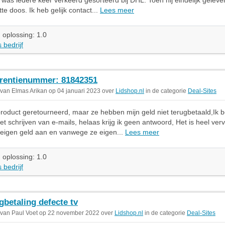
e was iedere keer verkeerd gesorteerd bij DHL. Toen hij eindelijk gelev
te doos. Ik heb gelijk contact...
Lees meer
 oplossing: 1.0
 bedrijf
rentienummer: 81842351
 van Elmas Arikan op 04 januari 2023 over
Lidshop.nl
in de categorie
Deal-Sites
product geretourneerd, maar ze hebben mijn geld niet terugbetaald,Ik 
et schrijven van e-mails, helaas krijg ik geen antwoord, Het is heel verv
 eigen geld aan en vanwege ze eigen...
Lees meer
 oplossing: 1.0
 bedrijf
gbetaling defecte tv
 van Paul Voet op 22 november 2022 over
Lidshop.nl
in de categorie
Deal-Sites