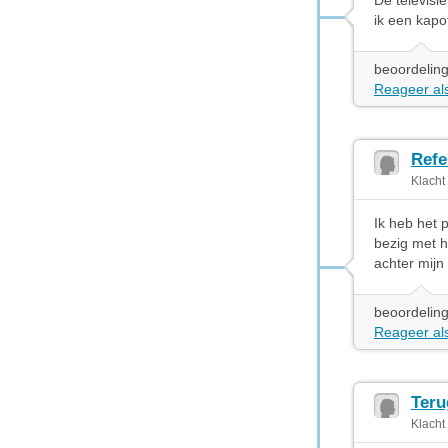
De televisi
ik een kapot
beoordeling
Reageer als
Refe
Klacht
Ik heb het 
bezig met h
achter mijn
beoordeling
Reageer als
Teru
Klacht