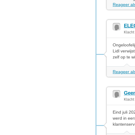
Reageer als
ELE
Klacht
Ongeloofeli
Lidl verwij
zelf op te w
Reageer als
Geen
Klacht
Eind juli 2
werd in eer
klantenserv