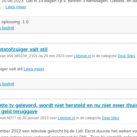
 20.06.2023. Dat is 14 dagen i.p.v. Binnen 3 werkdagen. Gebeld, en d
...
Lees meer
 oplossing: 1.0
 bedrijf
tstofzuiger valt stil
 van IAN 365236_2101 op 29 mei 2023 over
Lidshop.nl
in de categorie
Deal-Sites
ger valt stil
Lees meer
 bedrijf
tte tv geleverd, wordt niet hersteld en nu niet meer thui
 geld teruggave
 van AD77 op 20 januari 2023 over
Lidshop.nl
in de categorie
Deal-Sites
mber 2022 een televisie gekocht bij de Lidl. Eerst duurde het weken vo