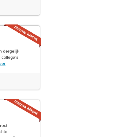
 dergelijk
collega's,
eer
rect
chte