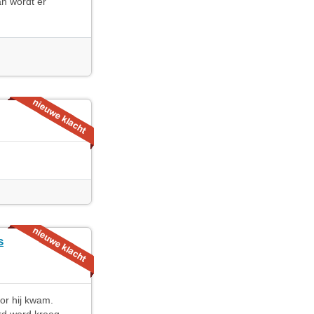
an wordt er
s
or hij kwam.