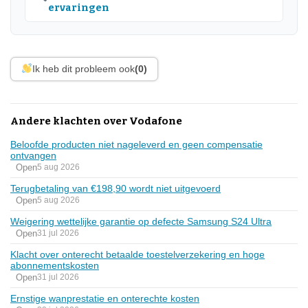
ervaringen
Ik heb dit probleem ook
(0)
Andere klachten over Vodafone
Beloofde producten niet nageleverd en geen compensatie
ontvangen
Open
5 aug 2026
Terugbetaling van €198,90 wordt niet uitgevoerd
Open
5 aug 2026
Weigering wettelijke garantie op defecte Samsung S24 Ultra
Open
31 jul 2026
Klacht over onterecht betaalde toestelverzekering en hoge
abonnementskosten
Open
31 jul 2026
Ernstige wanprestatie en onterechte kosten