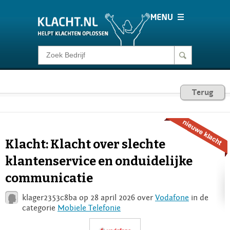
Klacht melden
Consumentenrecht
Terug
Barometer
Klacht: Klacht over slechte
Voor Bedrijven
klantenservice en onduidelijke
communicatie
Login
klager2353c8ba op 28 april 2026 over
Vodafone
in de
categorie
Mobiele Telefonie