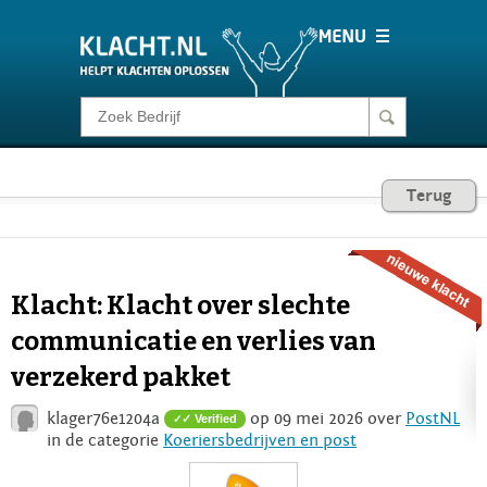
Klacht melden
Consumentenrecht
Terug
Barometer
Klacht: Klacht over slechte
Voor Bedrijven
communicatie en verlies van
verzekerd pakket
Login
klager76e1204a
op 09 mei 2026 over
PostNL
✓ Verified
in de categorie
Koeriersbedrijven en post