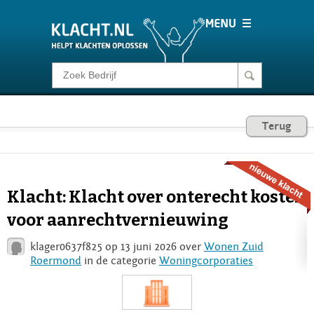
Klacht melden
Consumentenrecht
Terug
Barometer
Klacht: Klacht over onterecht kosten
Voor Bedrijven
voor aanrechtvernieuwing
klager0637f825 op 13 juni 2026 over
Wonen Zuid
Login
Roermond
in de categorie
Woningcorporaties