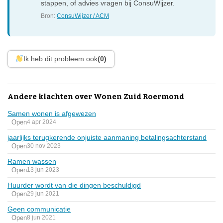
stappen, of advies vragen bij ConsuWijzer.
Bron:
ConsuWijzer / ACM
Ik heb dit probleem ook
(0)
Andere klachten over Wonen Zuid Roermond
Samen wonen is afgewezen
Open
4 apr 2024
jaarlijks terugkerende onjuiste aanmaning betalingsachterstand
Open
30 nov 2023
Ramen wassen
Open
13 jun 2023
Huurder wordt van die dingen beschuldigd
Open
29 jun 2021
Geen communicatie
Open
8 jun 2021