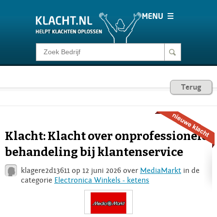
Klacht melden
Consumentenrecht
Terug
Barometer
Klacht: Klacht over onprofessionele
Voor Bedrijven
behandeling bij klantenservice
klagere2d13611 op 12 juni 2026 over
MediaMarkt
in de
Login
categorie
Electronica Winkels - ketens