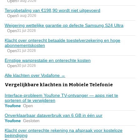
Open
5 aug 2026
Terugbetaling van €198,90 wordt niet uitgevoerd
Open
5 aug 2026
Weigering wettelijke garantie op defecte Samsung S24 Ultra
Open
31 jul 2026
Klacht over onterecht betaalde toestelverzekering en hoge
abonnementskosten
Open
31 jul 2026
Ernstige wanprestatie en onterechte kosten
Open
30 jul 2026
Alle klachten over Vodafone →
Vergelijkbare klachten in Mobiele Telefonie
Interface-probleem Youfone TV-ontvanger — apps niet te
sorteren of te verwijderen
Youfone
Open
Onverklaarbaar dataverbruik van 6 GB in één uur
Youfone
Gesloten
Klacht over onterechte rekening na afspraak voor kosteloze
beëindiging