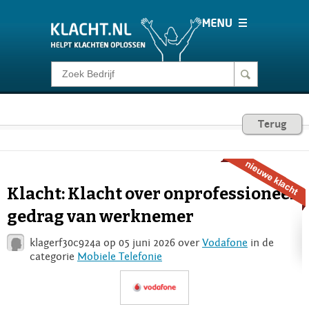
Klacht melden
Consumentenrecht
Terug
Barometer
Klacht: Klacht over onprofessioneel
Voor Bedrijven
gedrag van werknemer
klagerf30c924a op 05 juni 2026 over
Vodafone
in de
Login
categorie
Mobiele Telefonie