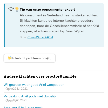
Tip van onze consumentenexpert
Als consument in Nederland heeft u sterke rechten.
Bij klachten kunt u de interne klachtenprocedure
doorlopen, naar de Geschillencommissie of het Kifid
stappen, of advies vragen bij ConsuWijzer.
Bron:
ConsuWijzer / ACM
Ik heb dit probleem ook
(0)
Andere klachten over proctor&gamble
Wil gewoon weer goed Ariel waspoeder!
Open
22 jul 2021
Verpakking Ariël pods niet duidelijk
Open
9 jun 2021
Ambi pur 5 in 1 giga pack