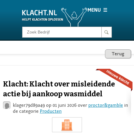
Klacht melden
Consumentenrecht
Terug
Barometer
Klacht: Klacht over misleidende
Voor Bedrijven
actie bij aankoop wasmiddel
klager79d89a49 op 01 juni 2026 over
proctor&gamble
in
Login
de categorie
Producten