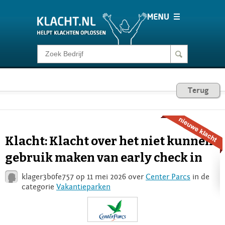
Klacht melden
Consumentenrecht
Terug
Barometer
Klacht: Klacht over het niet kunnen
Voor Bedrijven
gebruik maken van early check in
klager3b0fe757 op 11 mei 2026 over
Center Parcs
in de
Login
categorie
Vakantieparken