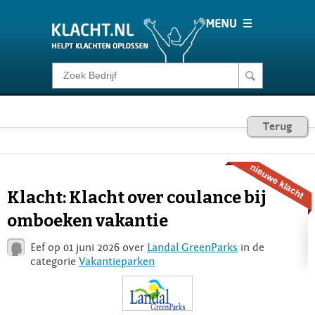
Klacht melden
Consumentenrecht
Terug
Barometer
Klacht: Klacht over coulance bij
Voor Bedrijven
omboeken vakantie
Eef op 01 juni 2026 over
Landal GreenParks
in de
Login
categorie
Vakantieparken