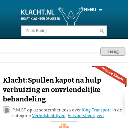
Klacht melden
Consumentenrecht
Terug
Barometer
Klacht: Spullen kapot na hulp
Voor Bedrijven
verhuizing en onvriendelijke
behandeling
Login
P.M.BT op 02 september 2025 over
King Transport
in de
categorie
Verhuisbedrijven
,
Vervoersbedrijven