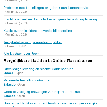
Open
4 aug 2026
Probleem met bestellingen en gebrek aan klantenservice
Open
4 aug 2026
Klacht over verkeerd emailadres en geen bevestiging levering
Open
3 aug 2026
Klacht over misleidende levertijd bij bestelling
Open
2 aug 2026
Terugbetaling van geannuleerd pakket
Open
26 jul 2026
Alle klachten over Joom →
Vergelijkbare klachten in Online Warenhuizen
Onvolledige levering en slechte klantenservice
vidaXL
Open
Verkeerde bestelling ontvangen
Zalando
Open
Geen bevestiging ontvangen van mijn retourpakket
Zalando
Open
Dringende klacht over onrechtmatige retentie van persoonlijke
eigendommen