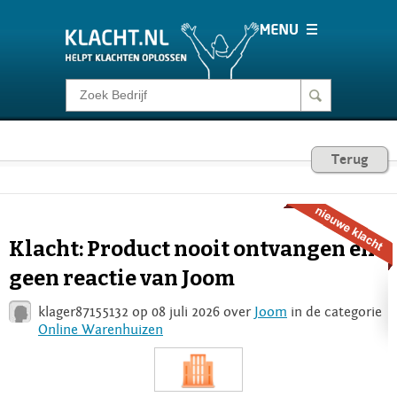
Klacht melden
Consumentenrecht
Terug
Barometer
Klacht: Product nooit ontvangen en
Voor Bedrijven
geen reactie van Joom
klager87155132 op 08 juli 2026 over
Joom
in de categorie
Login
Online Warenhuizen