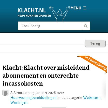
Klacht melden
Consumentenrecht
Terug
Barometer
Klacht: Klacht over misleidend
Voor Bedrijven
abonnement en onterechte
incassokosten
Login
A Almira op 05 januari 2026 over
Huurwoningbemiddeling.nl
in de categorie
Websites -
Woningen