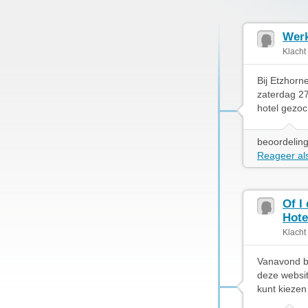
Werk
Klacht
Bij Etzhor
zaterdag 27
hotel gezoch
beoordeling
Reageer als
Of I
Hote
Klacht
Vanavond be
deze websit
kunt kiezen