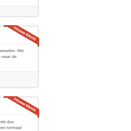
wisselen. Het
n waar de
ntie dus.
t en normaal