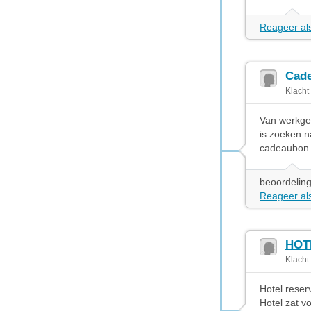
Reageer als
Cade
Klacht
Van werkgev
is zoeken n
cadeaubon 
beoordeling
Reageer als
HOTE
Klacht
Hotel reser
Hotel zat v