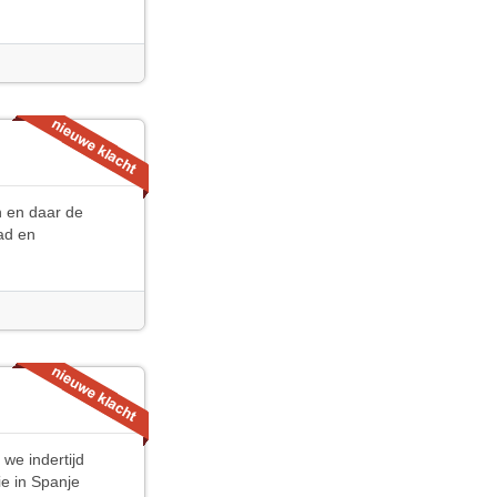
n en daar de
had en
we indertijd
ie in Spanje