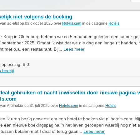
elijk niet volgens de boeking
 van ad-elst op 03 oktober 2025 over
Hotels.com
in de categorie
Hotels
ner Krug in Oldenburg hebben we ca 5 maanden geleden een kamer ge
 september 2025. Omdat ik wist dat we die dag een lange rit hadden, 
t met o.a. een restaurant. Bij...
Lees meer
 oplossing: 9.0
 bedrijf
 deal gebruiken of nacht inwisselen door nieuwe pagina 
ls.com
 van A. Shakur op 31 juli 2025 over
Hotels.com
in de categorie
Hotels
n ik uren bezig geweest om een hotel te boeken via nl.hotels.com: bli
e een nieuwe boekingspagina in het leven geroepen waarbij nog niet al
 tussen betalen met I deal of terug gaan...
Lees meer