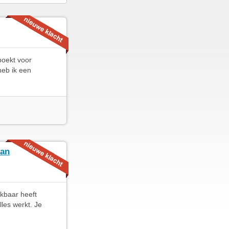
boekt voor
heb ik een
van
jkbaar heeft
les werkt. Je