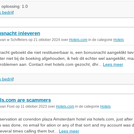
 oplossing: 1.0
 bedrijf
snacht inleveren
 van w Schiffelers op 21 oktober 2024 over
Hotels.com
in de categorie
Hotels
nacht geboekt die niet restitueerbaar is, een bonusnacht aangeklikt tw
ter niet bij de boeking afgehouden, ik heb dit echter wel aangeklikt, ma
problemen aan. Contact met hotels.com gezocht, dhr...
Lees meer
 bedrijf
ls.com are scammers
 van Foxii op 11 oktober 2023 over
Hotels.com
in de categorie
Hotels
servation at corendon plaza Amsterdam hotel via hotels.com, just afte
s was done, no email for ation or any of that sort and my account was d
everal times calling them but...
Lees meer