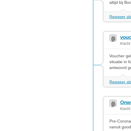
altijd bij B
Reageer als
vouc
Klacht
Voucher gek
situatie in 
antwoord gek
Reageer als
Onwi
Klacht
Pre-Corona 
vanuit good