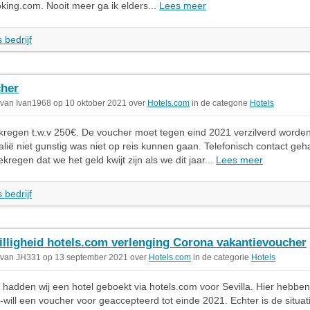
ooking.com. Nooit meer ga ik elders...
Lees meer
 bedrijf
her
 van Ivan1968 op 10 oktober 2021 over
Hotels.com
in de categorie
Hotels
regen t.w.v 250€. De voucher moet tegen eind 2021 verzilverd worde
Italië niet gunstig was niet op reis kunnen gaan. Telefonisch contact ge
regen dat we het geld kwijt zijn als we dit jaar...
Lees meer
 bedrijf
lligheid hotels.com verlenging Corona vakantievoucher
 van JH331 op 13 september 2021 over
Hotels.com
in de categorie
Hotels
hadden wij een hotel geboekt via hotels.com voor Sevilla. Hier hebben 
-will een voucher voor geaccepteerd tot einde 2021. Echter is de situat