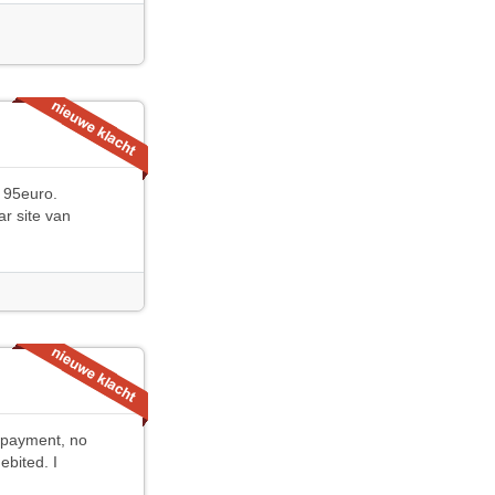
v 95euro.
ar site van
r payment, no
ebited. I