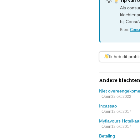
Tip van 
Als consum
klachtenp
bij ConsuW
Bron:
Consu
Ik heb dit prob
Andere klachten
Niet overeengekomen
Open
22 okt 2022
Incassao
Open
12 okt 2017
Myflavours Hotelkaa
Open
12 okt 2017
Betaling