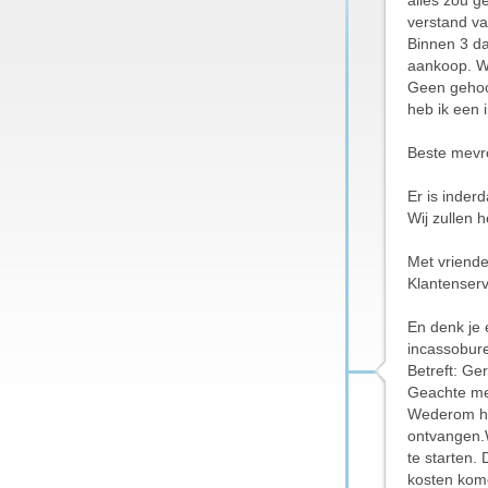
alles zou g
verstand va
Binnen 3 da
aankoop. Wa
Geen gehoor
heb ik een 
Beste mevr
Er is inder
Wij zullen h
Met vriende
Klantenserv
En denk je 
incassobur
Betreft: Ger
Geachte me
Wederom he
ontvangen.W
te starten.
kosten kom