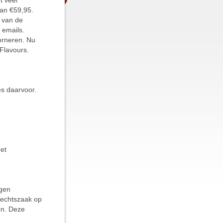
t veel
van €59,95.
e van de
 emails.
orneren. Nu
Flavours.
s daarvoor.
het
ogen
rechtszaak op
en. Deze