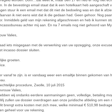
eregeld worden. Dom…dat weet ik, maar ben 17 en heb er nog niet ech
n. In de bevestings email staat dat ik een hotelkaart heb aangeschaft 
gen stuur ik een email met dat dit niet de bedoeling was en dat ik afzi
arvan ik niet eens wist dat ik die gedaan had. Geen gehoor. Nog paar
. Inmiddels geld van mijn rekening afgeschreven en heb ik kunnen st
incassobureau achter mij aan. En na 7 emails nog niet gehoord van My
ouw Valies,
daad iets misgegaan met de verwerking van uw opzegging, onze excuse
et incasso dossier sluiten.
lijke groeten.
ice.
er vanaf te zijn. is er vandaag weer een emailtje binnen gekomen van 
eau.
echtelijke procedure, Zwolle, 10 juli 2015
vrouw Valies,
bben wij ondanks eerdere aanmaningen geen, volledige, betaling m
ij zullen uw dossier overdragen aan onze juridische afdeling om een 
 Dit brengt extra kosten met zich mee, welke minimaal € 510,98 bedrag
en geheel voor uw rekening.