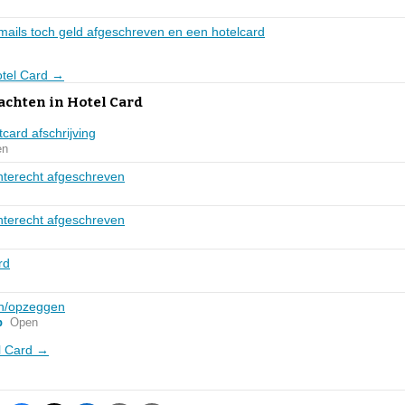
ails toch geld afgeschreven en een hotelcard
otel Card →
achten in Hotel Card
card afschrijving
en
nterecht afgeschreven
nterecht afgeschreven
rd
n/opzeggen
p
Open
el Card →