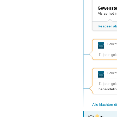
Gewenste
Als ze het 
Reageer als
Berich
11 jaren gel
Berich
11 jaren gel
behandelin
Alle klachten d