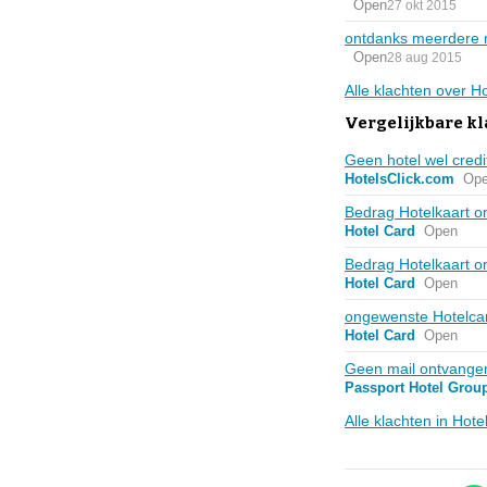
Open
27 okt 2015
ontdanks meerdere m
Open
28 aug 2015
Alle klachten over H
Vergelijkbare kl
Geen hotel wel credit
HotelsClick.com
Op
Bedrag Hotelkaart o
Hotel Card
Open
Bedrag Hotelkaart o
Hotel Card
Open
ongewenste Hotelca
Hotel Card
Open
Geen mail ontvange
Passport Hotel Grou
Alle klachten in Hot