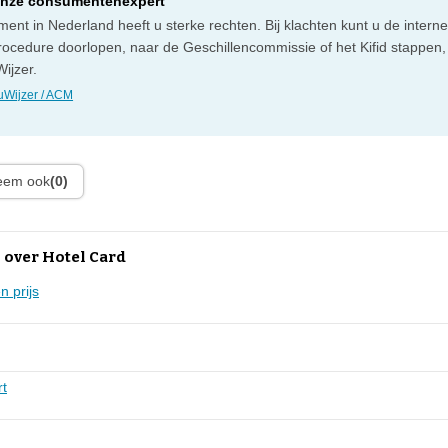
onze consumentenexpert
ent in Nederland heeft u sterke rechten. Bij klachten kunt u de intern
rocedure doorlopen, naar de Geschillencommissie of het Kifid stappen,
ijzer.
Wijzer / ACM
leem ook
(0)
 over Hotel Card
 prijs
rt