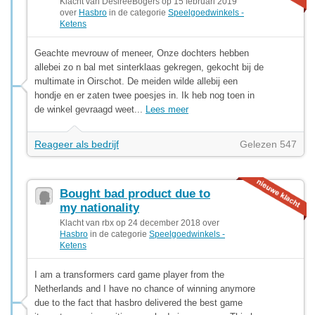
Klacht van DesireeBogers op 15 februari 2019
over
Hasbro
in de categorie
Speelgoedwinkels -
Ketens
Geachte mevrouw of meneer, Onze dochters hebben
allebei zo n bal met sinterklaas gekregen, gekocht bij de
multimate in Oirschot. De meiden wilde allebij een
hondje en er zaten twee poesjes in. Ik heb nog toen in
de winkel gevraagd weet...
Lees meer
Reageer als bedrijf
Gelezen 547
Bought bad product due to
my nationality
Klacht van rbx op 24 december 2018 over
Hasbro
in de categorie
Speelgoedwinkels -
Ketens
I am a transformers card game player from the
Netherlands and I have no chance of winning anymore
due to the fact that hasbro delivered the best game