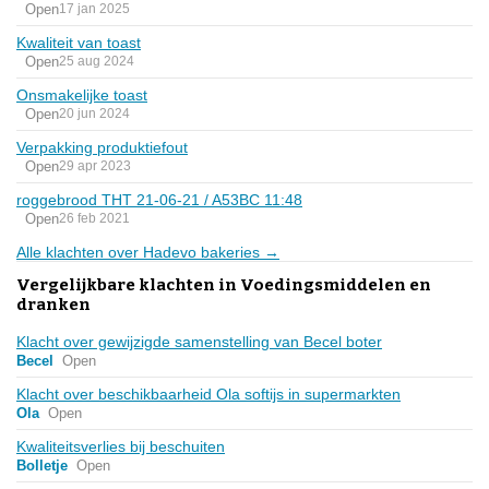
Open
17 jan 2025
Kwaliteit van toast
Open
25 aug 2024
Onsmakelijke toast
Open
20 jun 2024
Verpakking produktiefout
Open
29 apr 2023
roggebrood THT 21-06-21 / A53BC 11:48
Open
26 feb 2021
Alle klachten over Hadevo bakeries →
Vergelijkbare klachten in Voedingsmiddelen en
dranken
Klacht over gewijzigde samenstelling van Becel boter
Becel
Open
Klacht over beschikbaarheid Ola softijs in supermarkten
Ola
Open
Kwaliteitsverlies bij beschuiten
Bolletje
Open