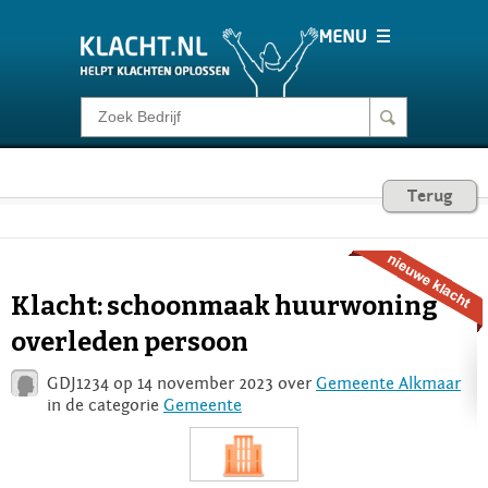
Klacht melden
Consumentenrecht
Terug
Barometer
Klacht: schoonmaak huurwoning
Voor Bedrijven
overleden persoon
GDJ1234 op 14 november 2023 over
Gemeente Alkmaar
Login
in de categorie
Gemeente