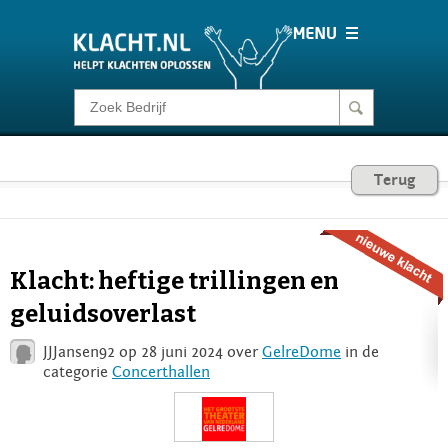
Klacht melden
Consumentenrecht
Terug
Barometer
Klacht: heftige trillingen en
Voor Bedrijven
geluidsoverlast
JJJansen92 op 28 juni 2024 over
GelreDome
in de
Login
categorie
Concerthallen