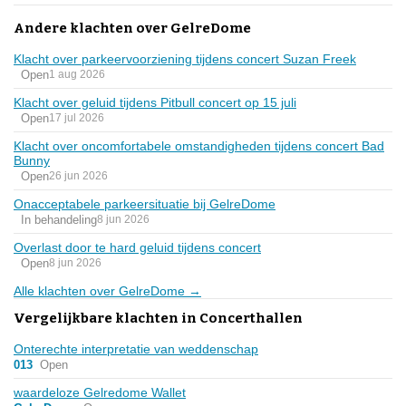
Andere klachten over GelreDome
Klacht over parkeervoorziening tijdens concert Suzan Freek
Open
1 aug 2026
Klacht over geluid tijdens Pitbull concert op 15 juli
Open
17 jul 2026
Klacht over oncomfortabele omstandigheden tijdens concert Bad
Bunny
Open
26 jun 2026
Onacceptabele parkeersituatie bij GelreDome
In behandeling
8 jun 2026
Overlast door te hard geluid tijdens concert
Open
8 jun 2026
Alle klachten over GelreDome →
Vergelijkbare klachten in Concerthallen
Onterechte interpretatie van weddenschap
013
Open
waardeloze Gelredome Wallet