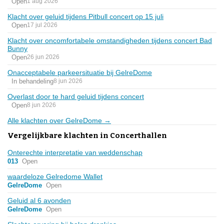
Open
1 aug 2026
Klacht over geluid tijdens Pitbull concert op 15 juli
Open
17 jul 2026
Klacht over oncomfortabele omstandigheden tijdens concert Bad
Bunny
Open
26 jun 2026
Onacceptabele parkeersituatie bij GelreDome
In behandeling
8 jun 2026
Overlast door te hard geluid tijdens concert
Open
8 jun 2026
Alle klachten over GelreDome →
Vergelijkbare klachten in Concerthallen
Onterechte interpretatie van weddenschap
013
Open
waardeloze Gelredome Wallet
GelreDome
Open
Geluid al 6 avonden
GelreDome
Open