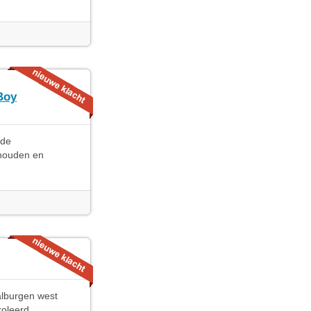
Boy
 de
ehouden en
alburgen west
roleerd