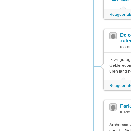
Lees meer
Reageer als
De o
zate
Klacht
Ik wil graa
Gelderedome
uren lang h
Reageer als
Park
Klacht
Arnhemse vi
doordat Gel