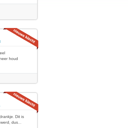
n
eel
nneer houd
n
rankje. Dit is
 werd, dus...