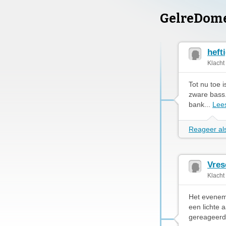
GelreDom
heft
Klacht
Tot nu toe i
zware bass. 
bank...
Lee
Reageer als
Vres
Klacht
Het eveneme
een lichte 
gereageerd 