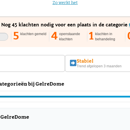
Zo werkt het
. Nog 45 klachten nodig voor een plaats in de categorie
5
4
1
klachten gemeld
openstaande
klachten in
klachten
behandeling
Stabiel
Trend afgelopen 3 maanden
ategorieën bij GelreDome
r GelreDome