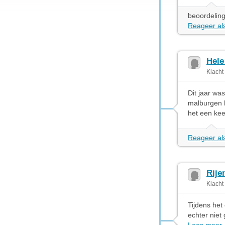
beoordeling
Reageer als
Hele
Klacht
Dit jaar wa
malburgen 
het een ke
Reageer als
Rije
Klacht
Tijdens het
echter niet 