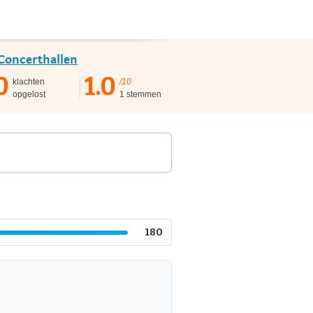
Concerthallen
0
1.0
klachten
/10
opgelost
1 stemmen
180