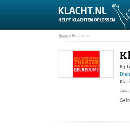
Home
Gelredome
K
Bij 
Dien
Klac
Laatst
Gelr