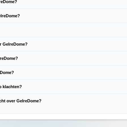
elreDome?
GelreDome?
ver GelreDome?
elreDome?
reDome?
p klachten?
lacht over GelreDome?