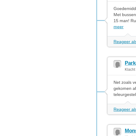
Goedemidda
Met bussen
15 man! Ru
meer
Reageer als
Park
Klacht
Net zoals v
gekomen afg
teleurgestel
Reageer als
Mon