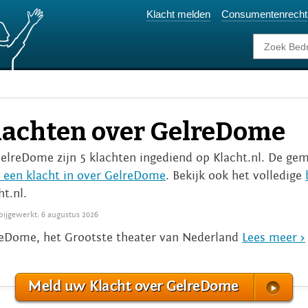
Klacht melden
Consumentenrecht
lachten over GelreDome
GelreDome zijn 5 klachten ingediend op Klacht.nl. De gemi
 een klacht in over GelreDome
. Bekijk ook het volledige
ht.nl.
 bijgewerkt: 6 augustus 2026
eDome, het Grootste theater van Nederland
Lees meer >
Meld uw Klacht over GelreDome