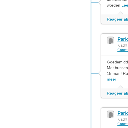
worden
Lee
Reageer als
Park
Klacht
Concer
Goedemidda
Met bussen
15 man! Ru
meer
Reageer als
Park
Klacht
Concer