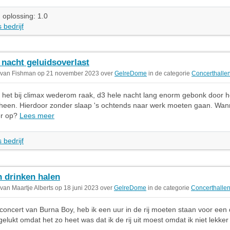
 oplossing: 1.0
 bedrijf
 nacht geluidsoverlast
 van Fishman op 21 november 2023 over
GelreDome
in de categorie
Concerthalle
s het bij climax wederom raak, d3 hele nacht lang enorm gebonk door h
heen. Hierdoor zonder slaap 's ochtends naar werk moeten gaan. Wa
er op?
Lees meer
 bedrijf
n drinken halen
 van Maartje Alberts op 18 juni 2023 over
GelreDome
in de categorie
Concerthalle
 concert van Burna Boy, heb ik een uur in de rij moeten staan voor een d
gelukt omdat het zo heet was dat ik de rij uit moest omdat ik niet lekker