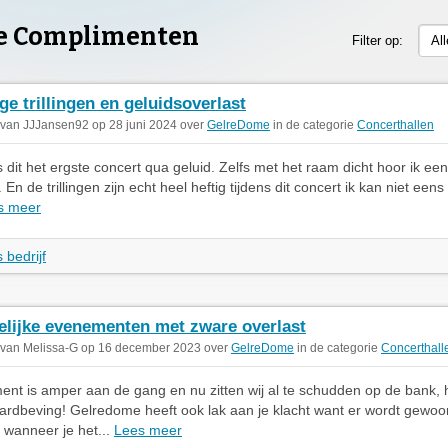
e Complimenten
Filter op:
Al
ige trillingen en geluidsoverlast
 van JJJansen92 op 28 juni 2024 over
GelreDome
in de categorie
Concerthallen
s dit het ergste concert qua geluid. Zelfs met het raam dicht hoor ik ee
En de trillingen zijn echt heel heftig tijdens dit concert ik kan niet eens
s meer
 bedrijf
elijke evenementen met zware overlast
 van Melissa-G op 16 december 2023 over
GelreDome
in de categorie
Concerthall
nt is amper aan de gang en nu zitten wij al te schudden op de bank, he
aardbeving! Gelredome heeft ook lak aan je klacht want er wordt gewoo
wanneer je het...
Lees meer