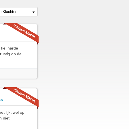
le Klachten
n kei harde
 rustig op de
en
t lijkt wel op
n niet