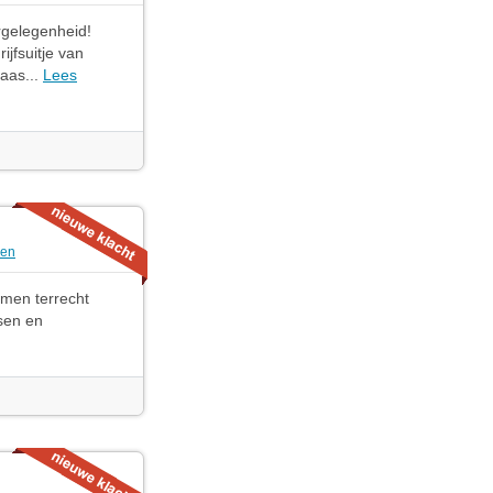
gelegenheid!
jfsuitje van
aas...
Lees
len
omen terrecht
sen en