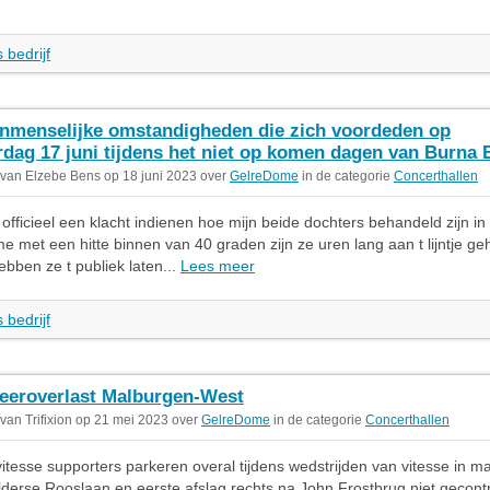
 bedrijf
nmenselijke omstandigheden die zich voordeden op
rdag 17 juni tijdens het niet op komen dagen van Burna 
 van Elzebe Bens op 18 juni 2023 over
GelreDome
in de categorie
Concerthallen
g officieel een klacht indienen hoe mijn beide dochters behandeld zijn in
 met een hitte binnen van 40 graden zijn ze uren lang aan t lijntje g
ebben ze t publiek laten...
Lees meer
 bedrijf
eeroverlast Malburgen-West
 van Trifixion op 21 mei 2023 over
GelreDome
in de categorie
Concerthallen
tesse supporters parkeren overal tijdens wedstrijden van vitesse in m
derse Rooslaan en eerste afslag rechts na John Frostbrug niet gecont