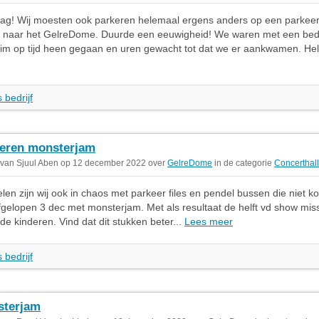
g! Wij moesten ook parkeren helemaal ergens anders op een parkeer
 naar het GelreDome. Duurde een eeuwigheid! We waren met een bedri
im op tijd heen gegaan en uren gewacht tot dat we er aankwamen. Hel
 bedrijf
eren monsterjam
 van Sjuul Aben op 12 december 2022 over
GelreDome
in de categorie
Concerthal
elen zijn wij ook in chaos met parkeer files en pendel bussen die niet k
elopen 3 dec met monsterjam. Met als resultaat de helft vd show mis
de kinderen. Vind dat dit stukken beter...
Lees meer
 bedrijf
sterjam