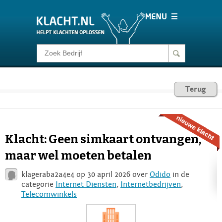
Klacht melden
Consumentenrecht
Terug
Barometer
Klacht: Geen simkaart ontvangen,
Voor Bedrijven
maar wel moeten betalen
klageraba2a4e4 op 30 april 2026 over
Odido
in de
Login
categorie
Internet Diensten
,
Internetbedrijven
,
Telecomwinkels