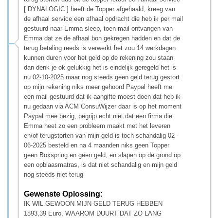
[ DYNALOGIC ] heeft de Topper afgehaald, kreeg van
de afhaal service een afhaal opdracht die heb ik per mail
gestuurd naar Emma sleep, toen mail ontvangen van
Emma dat ze de afhaal bon gekregen hadden en dat de
terug betaling reeds is verwerkt het zou 14 werkdagen
kunnen duren voor het geld op de rekening zou staan
dan denk je ok gelukkig het is eindelijk geregeld het is
nu 02-10-2025 maar nog steeds geen geld terug gestort
op mijn rekening niks meer gehoord Paypal heeft me
een mail gestuurd dat ik aangifte moest doen dat heb ik
nu gedaan via ACM ConsuWijzer daar is op het moment
Paypal mee bezig, begrijp echt niet dat een firma die
Emma heet zo een probleem maakt met het leveren
en/of terugstorten van mijn geld is toch schandalig 02-
06-2025 besteld en na 4 maanden niks geen Topper
geen Boxspring en geen geld, en slapen op de grond op
een opblaasmatras, is dat niet schandalig en mijn geld
nog steeds niet terug
Gewenste Oplossing:
IK WIL GEWOON MIJN GELD TERUG HEBBEN
1893,39 Euro, WAAROM DUURT DAT ZO LANG