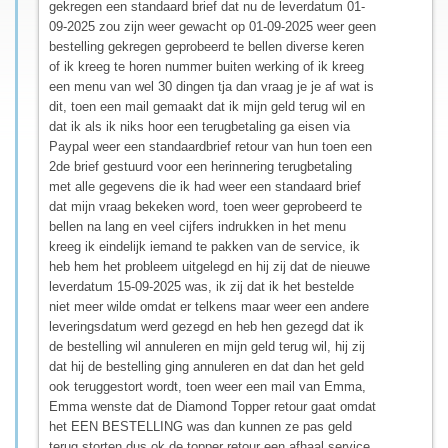
gekregen een standaard brief dat nu de leverdatum 01-
09-2025 zou zijn weer gewacht op 01-09-2025 weer geen
bestelling gekregen geprobeerd te bellen diverse keren
of ik kreeg te horen nummer buiten werking of ik kreeg
een menu van wel 30 dingen tja dan vraag je je af wat is
dit, toen een mail gemaakt dat ik mijn geld terug wil en
dat ik als ik niks hoor een terugbetaling ga eisen via
Paypal weer een standaardbrief retour van hun toen een
2de brief gestuurd voor een herinnering terugbetaling
met alle gegevens die ik had weer een standaard brief
dat mijn vraag bekeken word, toen weer geprobeerd te
bellen na lang en veel cijfers indrukken in het menu
kreeg ik eindelijk iemand te pakken van de service, ik
heb hem het probleem uitgelegd en hij zij dat de nieuwe
leverdatum 15-09-2025 was, ik zij dat ik het bestelde
niet meer wilde omdat er telkens maar weer een andere
leveringsdatum werd gezegd en heb hen gezegd dat ik
de bestelling wil annuleren en mijn geld terug wil, hij zij
dat hij de bestelling ging annuleren en dat dan het geld
ook teruggestort wordt, toen weer een mail van Emma,
Emma wenste dat de Diamond Topper retour gaat omdat
het EEN BESTELLING was dan kunnen ze pas geld
terug storten dus ok de topper retour een afhaal service