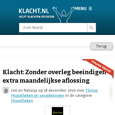
Klacht melden
Consumentenrecht
Terug
Barometer
Klacht: Zonder overleg beeindigen
Voor Bedrijven
extra maandelijkse aflossing
Leo en Natasja op 18 december 2020 over
Florius
Login
Hypotheken en verzekeringen
in de categorie
Hypotheken