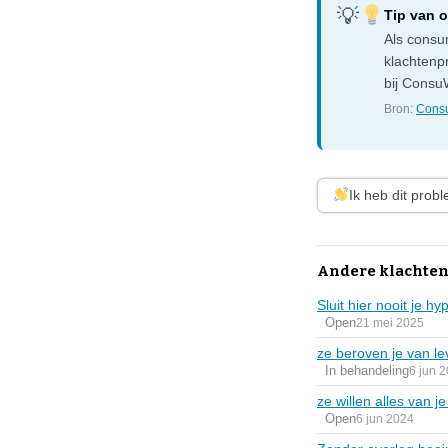
Tip van 
Als consum
klachtenp
bij ConsuW
Bron:
Consu
Ik heb dit prob
Andere klachten
Sluit hier nooit je hy
Open
21 mei 2025
ze beroven je van le
In behandeling
6 jun 
ze willen alles van j
Open
6 jun 2024