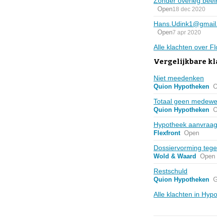
Zonder overleg beei
Open
18 dec 2020
Hans.Udink1@gmail
Open
7 apr 2020
Alle klachten over 
Vergelijkbare k
Niet meedenken
Quion Hypotheken
O
Totaal geen medewe
Quion Hypotheken
O
Hypotheek aanvraa
Flexfront
Open
Dossiervorming teg
Wold & Waard
Open
Restschuld
Quion Hypotheken
G
Alle klachten in Hy