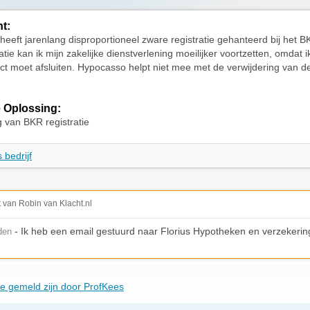
ht:
eeft jarenlang disproportioneel zware registratie gehanteerd bij het 
tie kan ik mijn zakelijke dienstverlening moeilijker voortzetten, omdat 
ct moet afsluiten. Hypocasso helpt niet mee met de verwijdering van 
 Oplossing:
g van BKR registratie
 bedrijf
t van Robin van Klacht.nl
- Ik heb een email gestuurd naar Florius Hypotheken en verzekeri
den
die gemeld zijn door ProfKees