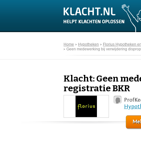
Home
Hypotheken
Florius Hypotheken e
Geen medewerking bij verwijdering dispropo
Klacht: Geen med
registratie BKR
ProfKe
Hypot
Mel