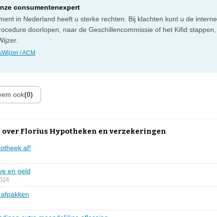
onze consumentenexpert
ent in Nederland heeft u sterke rechten. Bij klachten kunt u de intern
rocedure doorlopen, naar de Geschillencommissie of het Kifid stappen,
ijzer.
Wijzer / ACM
leem ook
(0)
 over Florius Hypotheken en verzekeringen
potheek af!
ve en geld
2024
e afpakken