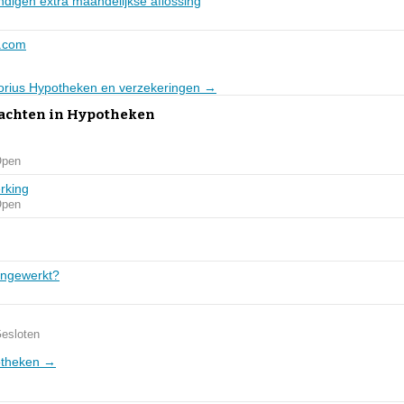
ndigen extra maandelijkse aflossing
.com
Florius Hypotheken en verzekeringen →
lachten in Hypotheken
pen
rking
pen
g
engewerkt?
esloten
potheken →