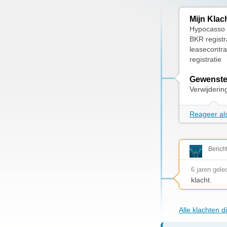
Mijn Klac
Hypocasso h
BKR registra
leasecontra
registratie
Gewenste
Verwijderin
Reageer als
Berich
6 jaren gele
klacht.
Alle klachten 