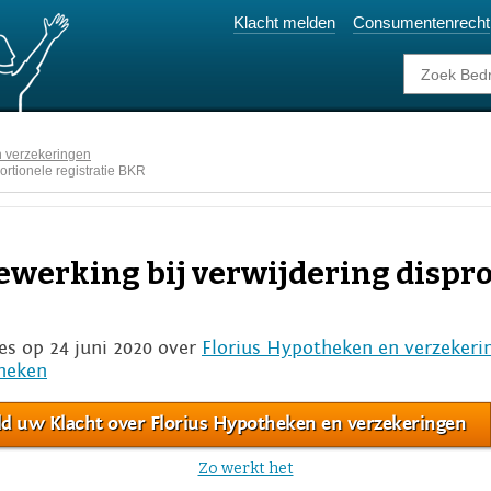
Klacht melden
Consumentenrecht
n verzekeringen
rtionele registratie BKR
ewerking bij verwijdering dispr
es op 24 juni 2020 over
Florius Hypotheken en verzekeri
heken
d uw Klacht over Florius Hypotheken en verzekeringen
Zo werkt het