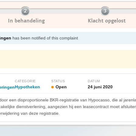
In behandeling
Klacht opgelost
ringen
has been notified of this complaint
CATEGORIE
STATUS
DATUM
Hypotheken
Open
24 juni 2020
eringen
r een disproportionele BKR-registratie van Hypocasso, die al jarenlan
zakelijke dienstverlening, aangezien hij een leasecontract moet afsluit
wijdering van deze registratie.