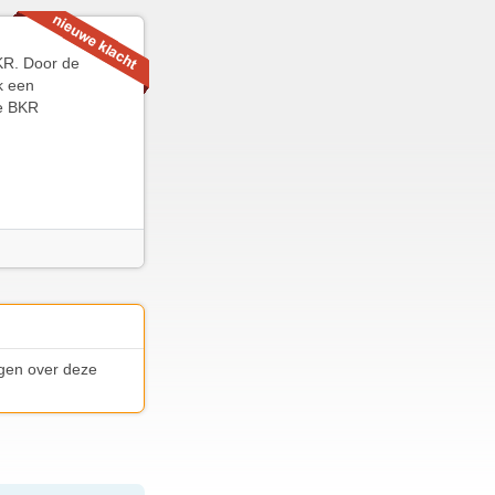
BKR. Door de
ik een
de BKR
ngen over deze