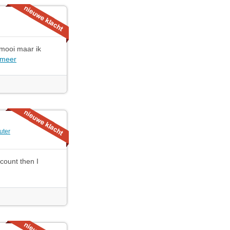
 mooi maar ik
 meer
ter
ccount then I