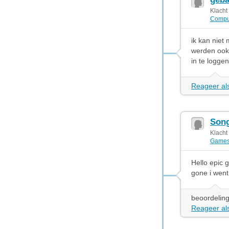
Klacht
Compu
ik kan niet
werden ook 
in te loggen
Reageer als
Son
Klacht
Game
Hello epic g
gone i went 
beoordeling
Reageer als