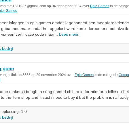
 van
mm1331085@gmail.com
op 04 december 2024 over
Epic Games
in de catego
ter Games
 meer inloggen in epic games omdat ik gebanned ben meerdere vriende
gebanned maar nadat het opgelost werd kon iedereen erin behalve ik 
 via een vertificatie code maar...
Lees meer
 bedrijf
g gone
 van justinkiller5555 op 29 november 2024 over
Epic Games
in de categorie
Compu
s
ame makers i bought a song named chihiro in fortnite form billie elish 4 
to the item shop and it said i need to buy it but the problem is i already
 oplossing: 1.0
 bedrijf