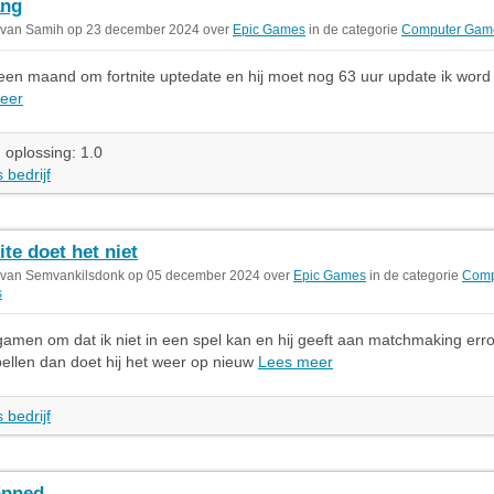
ang
 van Samih op 23 december 2024 over
Epic Games
in de categorie
Computer Gam
 een maand om fortnite uptedate en hij moet nog 63 uur update ik word
eer
 oplossing: 1.0
 bedrijf
ite doet het niet
 van Semvankilsdonk op 05 december 2024 over
Epic Games
in de categorie
Comp
s
 gamen om dat ik niet in een spel kan en hij geeft aan matchmaking erro
pellen dan doet hij het weer op nieuw
Lees meer
 bedrijf
anned