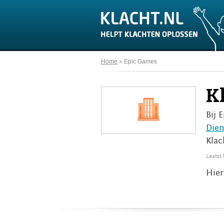
Home
Epic Games
K
Bij 
Dien
Klac
Laatst
Hier