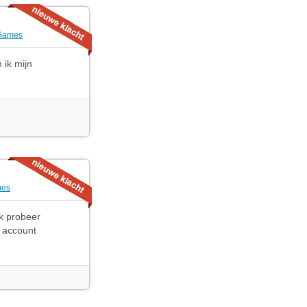
Games
 ik mijn
mes
ik probeer
n account