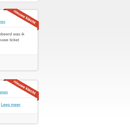
mes
robeerd was ik
euwe ticket
ames
n
Lees meer