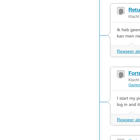
Retu
Klacht
Ik heb geen
kan men nie
Reageer als
Fort
Klacht
Game
I start my p
log in and i
Reageer als