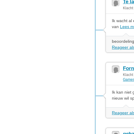
Te l
Klacht
Ik wacht al
van
Lees m
beoordeling
Reageer als
Forn
Klacht
Game
Ik kan niet
nieuw wil s
Reageer als
geb