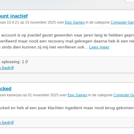
unt inactief
 van 15.9.21 op 15 november 2025 over
Epic Games
in de categorie
Computer Ga
te account is op jnactief gezet geworden naar jaren lang te hebben gep
everifieerd maar nooit een recovery mail gekregen daarna heb ik een ni
sinds dien kunnen zij mij niet verrifieren ook...
Lees meer
 oplossing: 1.0
 bedrijf
acked
 van kamerjas op 01 november 2025 over
Epic Games
in de categorie
Computer G
acked en heb al een paar klachten ingedient maar nooit terug gekome
 bedrijf