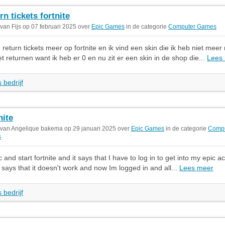
rn tickets fortnite
 van Fijs op 07 februari 2025 over
Epic Games
in de categorie
Computer Games
 return tickets meer op fortnite en ik vind een skin die ik heb niet meer
t returnen want ik heb er 0 en nu zit er een skin in de shop die...
Lees
 bedrijf
nite
 van Angelique bakema op 29 januari 2025 over
Epic Games
in de categorie
Compu
s
c and start fortnite and it says that I have to log in to get into my epic a
t says that it doesn't work and now Im logged in and all...
Lees meer
 bedrijf