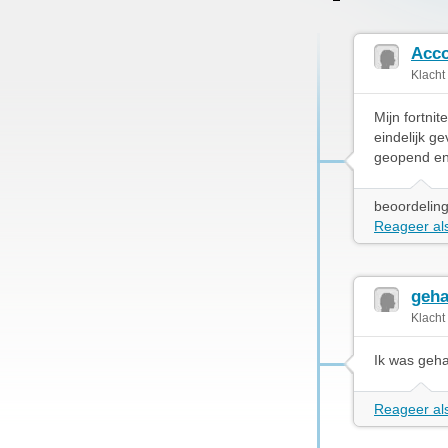
Acco
Klacht
Mijn fortni
eindelijk g
geopend en 
beoordeling
Reageer als
geh
Klacht
Ik was geh
Reageer als