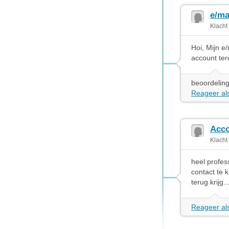
e/ma
Klacht
Hoi, Mijn e/
account ter
beoordeling
Reageer als
Acco
Klacht
heel profes
contact te 
terug krijg..
Reageer als