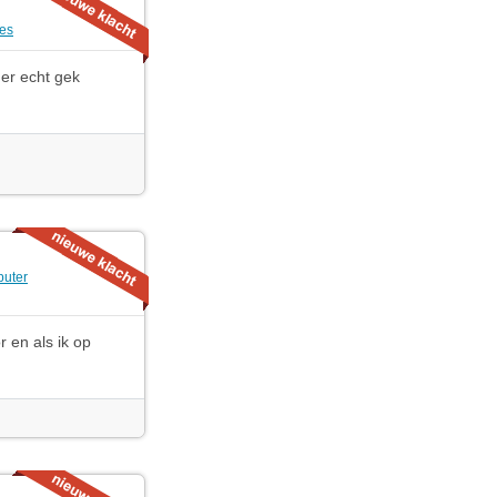
es
 er echt gek
uter
r en als ik op