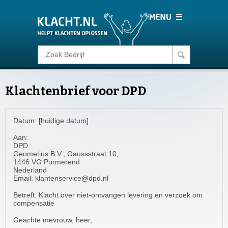
Klacht melden
Klachtenbrief voor DPD
Consumentenrecht
Datum: [huidige datum]
Barometer
Aan:
DPD
Voor Bedrijven
Geometius B.V., Gaussstraat 10,
1446 VG Purmerend
Nederland
Email:
klantenservice@dpd.nl
Login
Betreft: Klacht over niet-ontvangen levering en verzoek om
compensatie
Geachte mevrouw, heer,