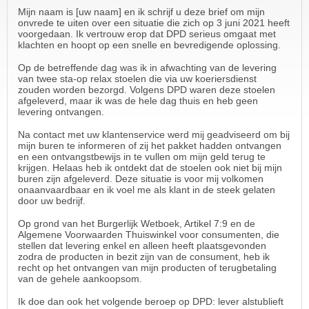
Mijn naam is [uw naam] en ik schrijf u deze brief om mijn
onvrede te uiten over een situatie die zich op 3 juni 2021 heeft
voorgedaan. Ik vertrouw erop dat DPD serieus omgaat met
klachten en hoopt op een snelle en bevredigende oplossing.
Op de betreffende dag was ik in afwachting van de levering
van twee sta-op relax stoelen die via uw koeriersdienst
zouden worden bezorgd. Volgens DPD waren deze stoelen
afgeleverd, maar ik was de hele dag thuis en heb geen
levering ontvangen.
Na contact met uw klantenservice werd mij geadviseerd om bij
mijn buren te informeren of zij het pakket hadden ontvangen
en een ontvangstbewijs in te vullen om mijn geld terug te
krijgen. Helaas heb ik ontdekt dat de stoelen ook niet bij mijn
buren zijn afgeleverd. Deze situatie is voor mij volkomen
onaanvaardbaar en ik voel me als klant in de steek gelaten
door uw bedrijf.
Op grond van het Burgerlijk Wetboek, Artikel 7:9 en de
Algemene Voorwaarden Thuiswinkel voor consumenten, die
stellen dat levering enkel en alleen heeft plaatsgevonden
zodra de producten in bezit zijn van de consument, heb ik
recht op het ontvangen van mijn producten of terugbetaling
van de gehele aankoopsom.
Ik doe dan ook het volgende beroep op DPD: lever alstublieft