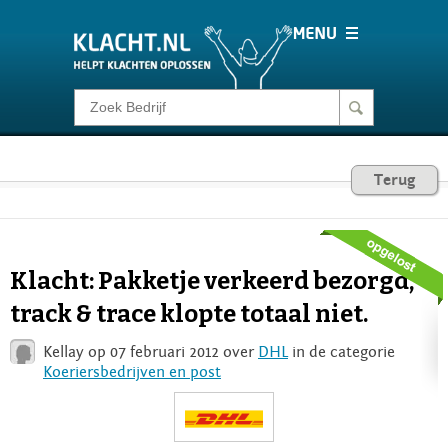
Klacht melden
Consumentenrecht
Terug
Barometer
Klacht: Pakketje verkeerd bezorgd,
Voor Bedrijven
track & trace klopte totaal niet.
Kellay op 07 februari 2012 over
DHL
in de categorie
Login
Koeriersbedrijven en post