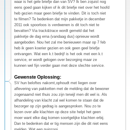
waar is het gele briefje dan van SV? Ik ben zojuist nog
eens goed gaan kijken of ik dit briefje niet over het hoofd
heb gezien maar geen briefje te vinden. Dit is toch niet
te filmen? Te bedenken dat mijn pakketje in december
2011 ook spoorloos is verdwenen is dit toch niet te
bevatten? Via track&trace wordt gemeld dat het
pakketje de dag erna (vandaag dus) opnieuw wordt
aangeboden. Nou het zal me benieuwen maar op 7 feb
heb ik geen koerier gezien en ook geen geel briefje
ontvangen. Wat een k.t bedrijf is het ook met een k.t
service, er wordt gelogen over bezorging maar ze
kunnen wel fijn verder gaan met deze slechte service.
Gewenste Oplossing:
SV hun beloftes nakomt,ophoudt met liegen over
aflevering van pakketten met de melding dat de bewoner
zogenaamd niet thuis zou zijn terwijl men dit wel is. Als
afhandeling van klacht zal wel komen te staan dat de
bezorger op zijn gedrag is aangesproken. Nou zo te
lezen over alle klachten op deze site helpt het geen
moer want elke dag komen soortgelijke klachten erbij.
Dan te bedenken dat er tig mensen zijn die dit niet eens
melden. Wat een puinzooi.