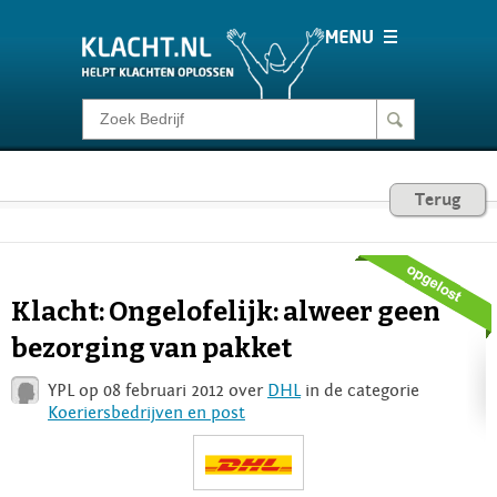
Klacht melden
Consumentenrecht
Terug
Barometer
Klacht: Ongelofelijk: alweer geen
Voor Bedrijven
bezorging van pakket
YPL op 08 februari 2012 over
DHL
in de categorie
Login
Koeriersbedrijven en post