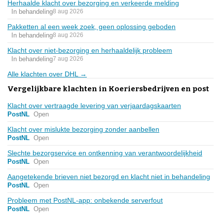
Herhaalde klacht over bezorging en verkeerde melding
In behandeling
8 aug 2026
Pakketten al een week zoek, geen oplossing geboden
In behandeling
8 aug 2026
Klacht over niet-bezorging en herhaaldelijk probleem
In behandeling
7 aug 2026
Alle klachten over DHL →
Vergelijkbare klachten in Koeriersbedrijven en post
Klacht over vertraagde levering van verjaardagskaarten
PostNL
Open
Klacht over mislukte bezorging zonder aanbellen
PostNL
Open
Slechte bezorgservice en ontkenning van verantwoordelijkheid
PostNL
Open
Aangetekende brieven niet bezorgd en klacht niet in behandeling
PostNL
Open
Probleem met PostNL-app: onbekende serverfout
PostNL
Open