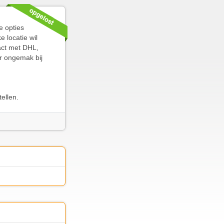
e opties
e locatie wil
act met DHL,
or ongemak bij
ellen.