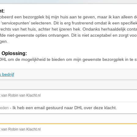
ht:
obeerd een bezorgplek bij mijn huis aan te geven, maar ik kan alleen d
 ‘servicepunten’ selecteren. Dit is erg frustrerend omdat ik een specifiek
echts van het huis, achter het ijzeren hek. Ondanks herhaaldelijk cont
zelfde niet-gewenste opties ontvangen. Dit is niet acceptabel en zorgt vo
ngen.
 Oplossing:
DHL om de mogelijkheid te bieden om mijn gewenste bezorgplek in te st
 bedrijf
t van Robin van Klacht.nl
- Ik heb een email gestuurd naar DHL over deze klacht.
leden
t van Robin van Klacht.nl