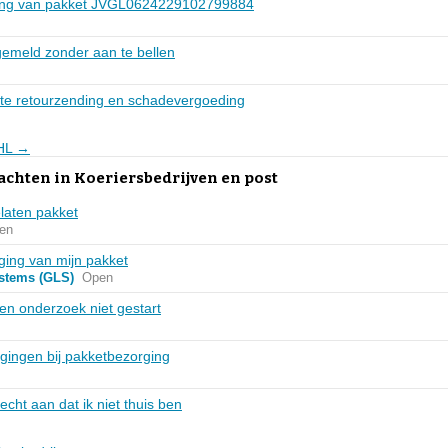
ring van pakket JVGL0624229102799884
gemeld zonder aan te bellen
hte retourzending en schadevergoeding
DHL →
achten in Koeriersbedrijven en post
laten pakket
en
ing van mijn pakket
ystems (GLS)
Open
en onderzoek niet gestart
agingen bij pakketbezorging
echt aan dat ik niet thuis ben