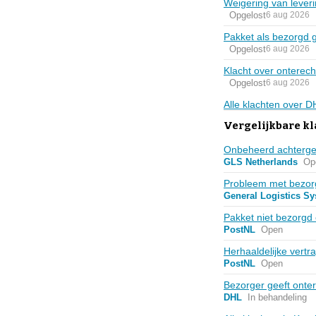
Weigering van leve
Opgelost
6 aug 2026
Pakket als bezorgd 
Opgelost
6 aug 2026
Klacht over onterec
Opgelost
6 aug 2026
Alle klachten over 
Vergelijkbare kl
Onbeheerd achterge
GLS Netherlands
Op
Probleem met bezorg
General Logistics S
Pakket niet bezorgd 
PostNL
Open
Herhaaldelijke vertr
PostNL
Open
Bezorger geeft onter
DHL
In behandeling