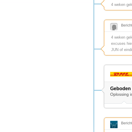
4 weken ge
Berich
4 weken gel
excuses hie
JUN of eind
Geboden 
Oplossing i
Berich