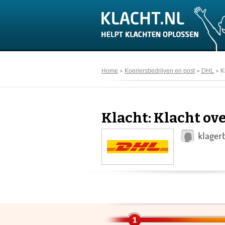
Home
Koeriersbedrijven en post
DHL
K
Klacht: Klacht ov
klager