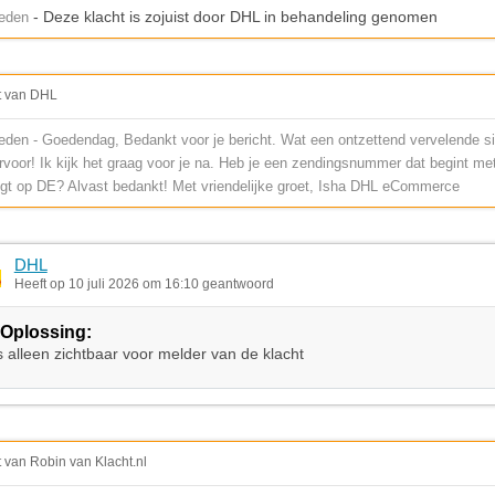
- Deze klacht is zojuist door DHL in behandeling genomen
leden
t van DHL
eden - Goedendag, Bedankt voor je bericht. Wat een ontzettend vervelende sit
rvoor! Ik kijk het graag voor je na. Heb je een zendingsnummer dat begint m
igt op DE? Alvast bedankt! Met vriendelijke groet, Isha DHL eCommerce
DHL
Heeft op 10 juli 2026 om 16:10 geantwoord
Oplossing:
s alleen zichtbaar voor melder van de klacht
t van Robin van Klacht.nl