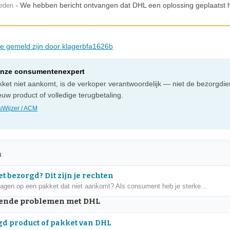
- We hebben bericht ontvangen dat DHL een oplossing geplaatst h
leden
die gemeld zijn door klagerbfa1626b
onze consumentenexpert
ket niet aankomt, is de verkoper verantwoordelijk — niet de bezorgdien
uw product of volledige terugbetaling.
Wijzer / ACM
n
t bezorgd? Dit zijn je rechten
dagen op een pakket dat niet aankomt? Als consument heb je sterke...
ende problemen met DHL
d product of pakket van DHL