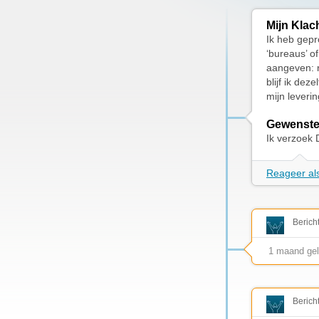
Mijn Klac
Ik heb gepr
‘bureaus’ of
aangeven: r
blijf ik de
mijn leveri
Gewenste
Ik verzoek 
Reageer als
Berich
1 maand ge
Berich