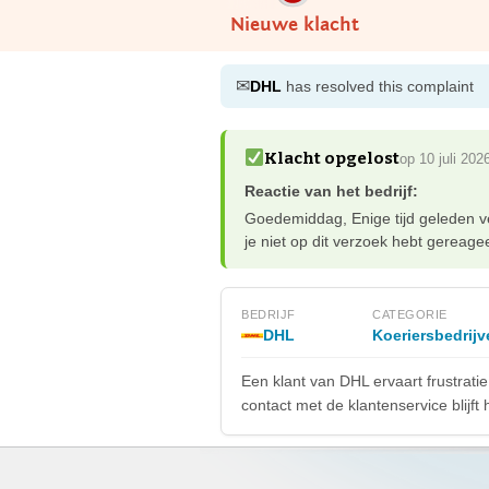
Nieuwe klacht
✉
DHL
has resolved this complaint
Klacht opgelost
op 10 juli 202
Reactie van het bedrijf:
Goedemiddag, Enige tijd geleden ve
je niet op dit verzoek hebt gereagee
BEDRIJF
CATEGORIE
DHL
Koeriersbedrijv
Een klant van DHL ervaart frustrati
contact met de klantenservice blijft 