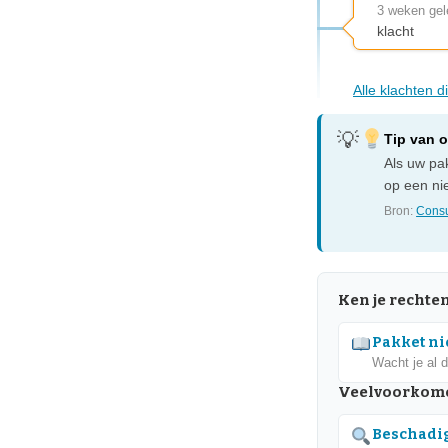
3 weken ge
klacht
Alle klachten 
Tip van 
Als uw pak
op een nie
Bron:
Consu
Ken je rechte
Pakket nie
Wacht je al 
Veelvoorkom
Beschadig