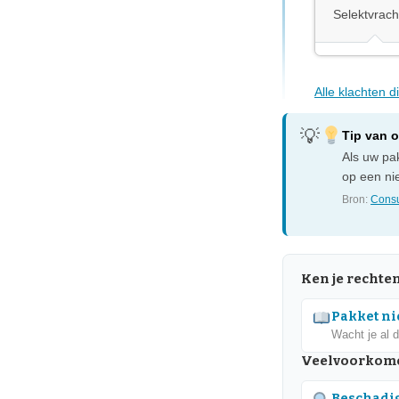
Selektvrac
Alle klachten d
Tip van 
Als uw pak
op een nie
Bron:
Consu
Ken je rechte
Pakket nie
Wacht je al 
Veelvoorkom
Beschadig