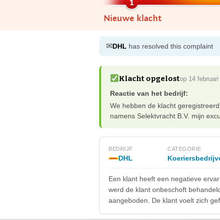
Nieuwe klacht
✉
DHL
has resolved this complaint
Klacht opgelost
op 14 februar
Reactie van het bedrijf:
We hebben de klacht geregistreerd 
namens Selektvracht B.V. mijn ex
BEDRIJF
CATEGORIE
DHL
Koeriersbedrijv
Een klant heeft een negatieve ervar
werd de klant onbeschoft behandeld
aangeboden. De klant voelt zich ge