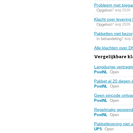
Probleem met toegan
Opgelost
7 aug 2026
Klacht over levering
Opgelost
7 aug 2026
Pakketten niet bezor
In behandeling
7 aug 
Alle klachten over 
Vergelijkbare kl
Langdurige vertragi
PostNL
Open
Pakket al 20 dagen i
PostNL
Open
Geen pincode ontvan
PostNL
Open
Regelmatig geopend 
PostNL
Open
Pakketlevering niet 
UPS
Open