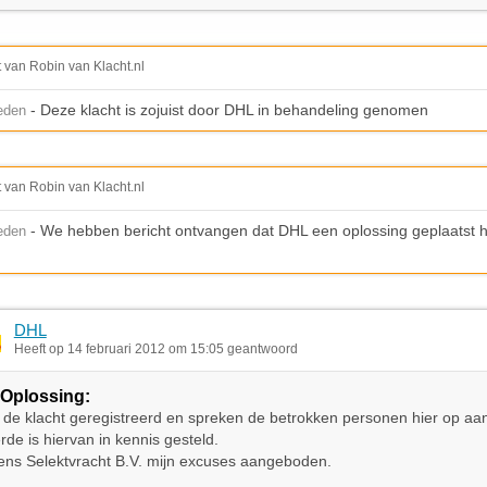
t van Robin van Klacht.nl
- Deze klacht is zojuist door DHL in behandeling genomen
leden
t van Robin van Klacht.nl
- We hebben bericht ontvangen dat DHL een oplossing geplaatst he
leden
DHL
Heeft op 14 februari 2012 om 15:05 geantwoord
Oplossing:
e klacht geregistreerd en spreken de betrokken personen hier op aa
de is hiervan in kennis gesteld.
ens Selektvracht B.V. mijn excuses aangeboden.