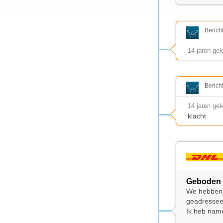
Berich
14 jaren ge
Berich
14 jaren ge
klacht
Geboden 
We hebben d
geadresseer
Ik heb nam