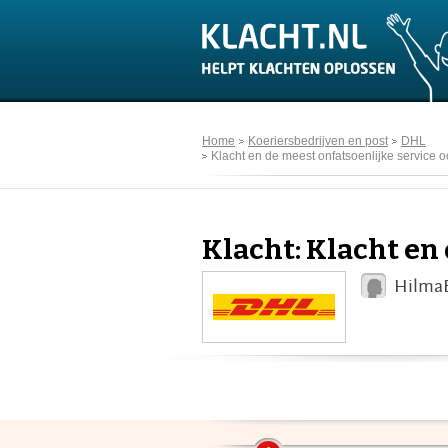
Home
Koeriersbedrijven en post
DHL
Klacht en de meest onfatsoenlijke service o
Klacht: Klacht en 
HilmaB