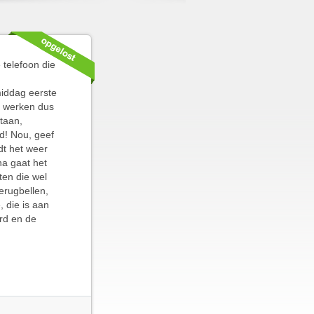
 telefoon die
middag eerste
t werken dus
staan,
gd! Nou, geef
dt het weer
na gaat het
ten die wel
terugbellen,
 die is aan
rd en de