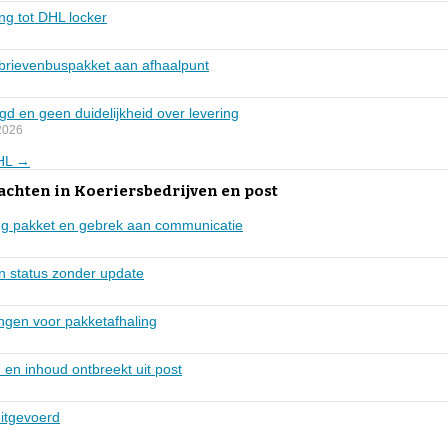
g tot DHL locker
 brievenbuspakket aan afhaalpunt
gd en geen duidelijkheid over levering
2026
DHL →
achten in Koeriersbedrijven en post
ng pakket en gebrek aan communicatie
n status zonder update
gen voor pakketafhaling
en inhoud ontbreekt uit post
uitgevoerd