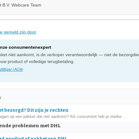
ht B.V. Webcare Team
ie gemeld zijn door
onze consumentenexpert
ket niet aankomt, is de verkoper verantwoordelijk — niet de bezorgdien
uw product of volledige terugbetaling.
Wijzer / ACM
n
t bezorgd? Dit zijn je rechten
dagen op een pakket dat niet aankomt? Als consument heb je sterke...
ende problemen met DHL
d product of pakket van DHL