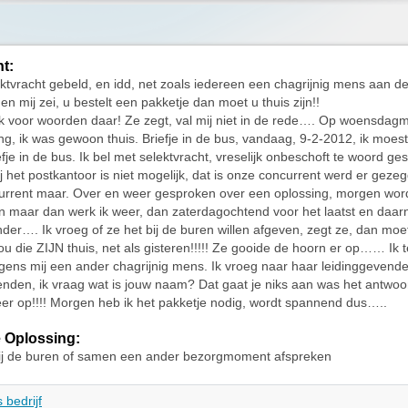
ht:
ektvracht gebeld, en idd, net zoals iedereen een chagrijnig mens aan de
n mij zei, u bestelt een pakketje dan moet u thuis zijn!!
ek voor woorden daar! Ze zegt, val mij niet in de rede…. Op woensdag
g, ik was gewoon thuis. Briefje in de bus, vandaag, 9-2-2012, ik moes
efje in de bus. Ik bel met selektvracht, vreselijk onbeschoft te woord ge
ij het postkantoor is niet mogelijk, dat is onze concurrent werd er geze
urrent maar. Over en weer gesproken over een oplossing, morgen wor
maar dan werk ik weer, dan zaterdagochtend voor het laatst en daar
nder…. Ik vroeg of ze het bij de buren willen afgeven, zegt ze, dan moe
nou die ZIJN thuis, net als gisteren!!!!! Ze gooide de hoorn er op…… Ik 
lgens mij een ander chagrijnig mens. Ik vroeg naar haar leidinggevende,
enden, ik vraag wat is jouw naam? Dat gaat je niks aan was het antwoo
er op!!!! Morgen heb ik het pakketje nodig, wordt spannend dus…..
 Oplossing:
bij de buren of samen een ander bezorgmoment afspreken
 bedrijf