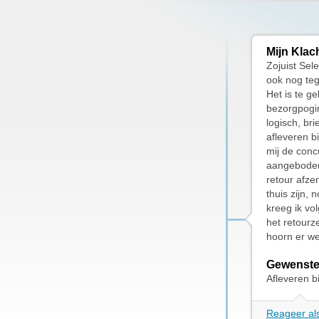
Mijn Klac
Zojuist Sel
ook nog tege
Het is te g
bezorgpogin
logisch, bri
afleveren b
mij de conc
aangeboden 
retour afze
thuis zijn, 
kreeg ik vo
het retourz
hoorn er we
Gewenste
Afleveren 
Reageer als